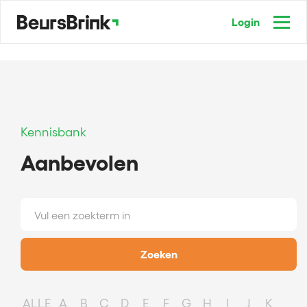
Login
Kennisbank
Aanbevolen
Zoeken
ALLE
A
B
C
D
E
F
G
H
I
J
K