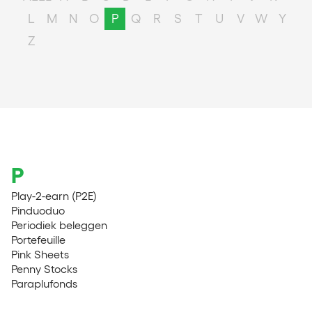
L
M
N
O
P
Q
R
S
T
U
V
W
Y
Z
P
Play-2-earn (P2E)
Pinduoduo
Periodiek beleggen
Portefeuille
Pink Sheets
Penny Stocks
Paraplufonds