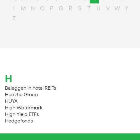
L
M
N
O
P
Q
R
S
T
U
V
W
Y
Z
H
Beleggen in hotel REITs
Huazhu Group
HUYA
High-Watermark
High Yield ETFs
Hedgefonds