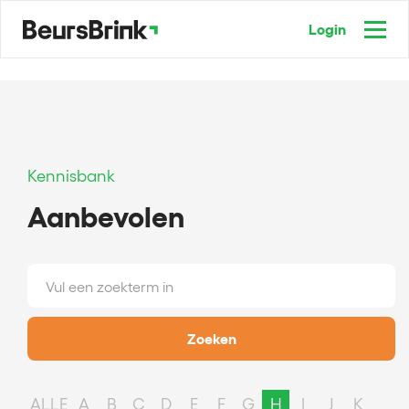
Login
Kennisbank
Aanbevolen
Zoeken
ALLE
A
B
C
D
E
F
G
H
I
J
K