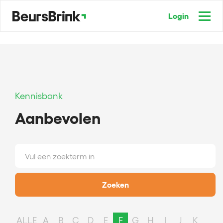
Login
Kennisbank
Aanbevolen
Zoeken
ALLE
A
B
C
D
E
F
G
H
I
J
K