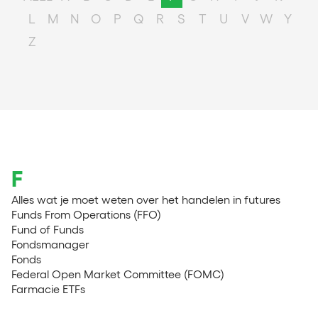
L
M
N
O
P
Q
R
S
T
U
V
W
Y
Z
F
Alles wat je moet weten over het handelen in futures
Funds From Operations (FFO)
Fund of Funds
Fondsmanager
Fonds
Federal Open Market Committee (FOMC)
Farmacie ETFs