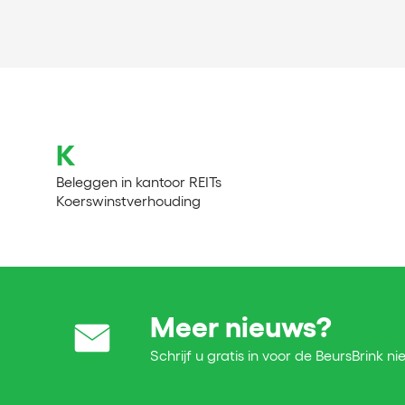
K
Beleggen in kantoor REITs
Koerswinstverhouding
Meer nieuws?
Schrijf u gratis in voor de BeursBrink ni