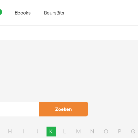
Ebooks
BeursBits
Zoeken
H
I
J
K
L
M
N
O
P
Q