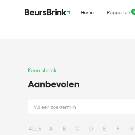
Home
Rapporten
Kennisbank
Aanbevolen
ALLE
A
B
C
D
E
F
G