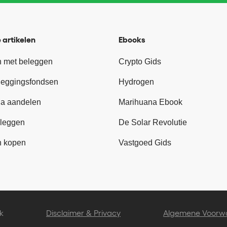
 artikelen
Ebooks
 met beleggen
Crypto Gids
leggingsfondsen
Hydrogen
a aandelen
Marihuana Ebook
leggen
De Solar Revolutie
n kopen
Vastgoed Gids
k
Disclaimer & Privacy
Algemene Voorw