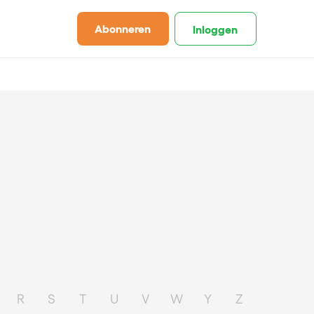
Abonneren
Inloggen
R
S
T
U
V
W
Y
Z