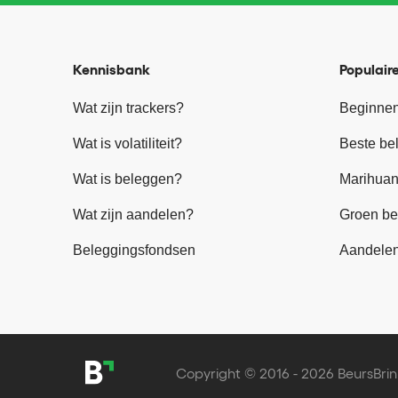
Kennisbank
Populaire
Wat zijn trackers?
Beginnen
Wat is volatiliteit?
Beste be
Wat is beleggen?
Marihuan
Wat zijn aandelen?
Groen be
Beleggingsfondsen
Aandele
Copyright © 2016 - 2026 BeursBrin