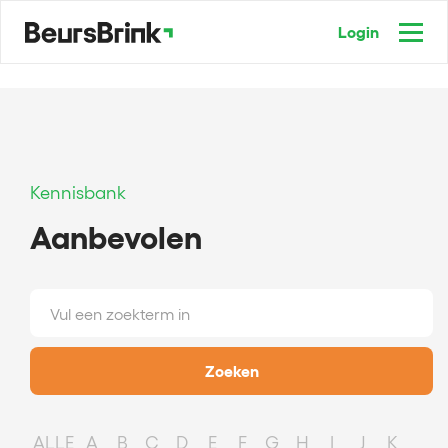
Login
Kennisbank
Aanbevolen
Zoeken
ALLE
A
B
C
D
E
F
G
H
I
J
K