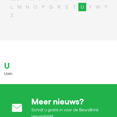
L
M
N
O
P
Q
R
S
T
U
V
W
Y
Z
U
Uxin
Meer nieuws?
Schrijf u gratis in voor de BeursBrink
nieuwsbrief.