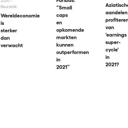
Paribas:
2020 -
Aziatisch
Beursblik
“Small
aandelen
caps
Wereldeconomie
profitere
en
is
van
opkomende
sterker
'earnings
markten
dan
super-
kunnen
verwacht
cycle'
outperformen
in
in
2021?
2021”