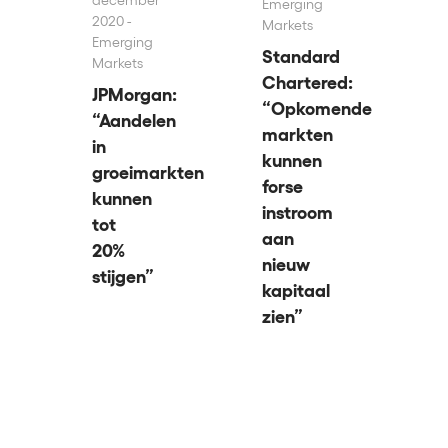
Emerging
2020 -
Markets
Emerging
Standard
Markets
Chartered:
JPMorgan:
“Opkomende
“Aandelen
markten
in
kunnen
groeimarkten
forse
kunnen
instroom
tot
aan
20%
nieuw
stijgen”
kapitaal
zien”