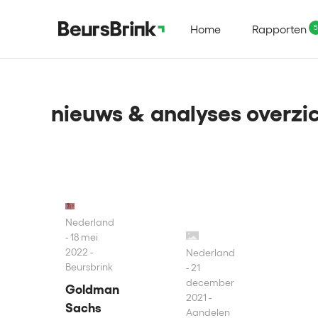
Home
Rapporten
nieuws & analyses overzi
Nederland
18 mei
2022 -
Nederland
Beursbrink
21
december
Goldman
2021 -
Sachs
Aandelen