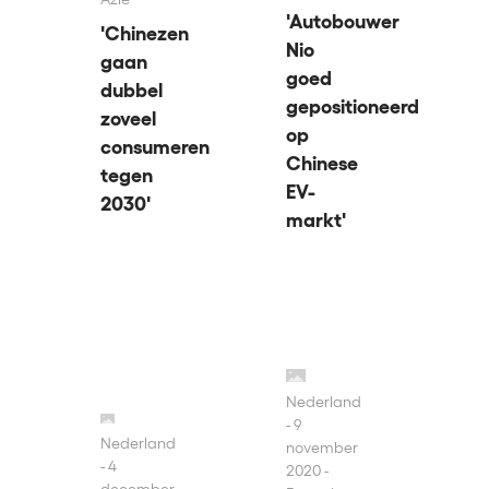
'Autobouwer
'Chinezen
Nio
gaan
goed
dubbel
gepositioneerd
zoveel
op
consumeren
Chinese
tegen
EV-
2030'
markt'
Nederland
9
Nederland
november
4
2020 -
december