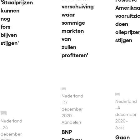
'Staalprijzen
verschuiving
Amerikaa
kunnen
waar
vooruitzi
nog
sommige
doen
fors
markten
olieprijze
blijven
van
stijgen
stijgen'
zullen
profiteren'
Nederland
Nederland
17
4
december
december
2020 -
Nederland
2020 -
Aandelen
26
Azië
BNP
december
Gaan