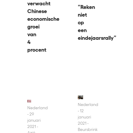
verwacht
“Reken
Chinese
niet
economische
op
groei
een
van
eindejaarsrally”
4
procent
Nederland
Nederland
12
29
januari
januari
2021 -
2021 -
Beursbrink
Azië