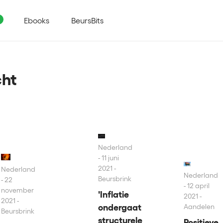
Ebooks
BeursBits
cht
Nederland
11 juni
2021 -
Nederland
Nederland
Beursbrink
22
12 april
november
'Inflatie
2021 -
2021 -
ondergaat
Aandelen
Beursbrink
structurele
Positieve