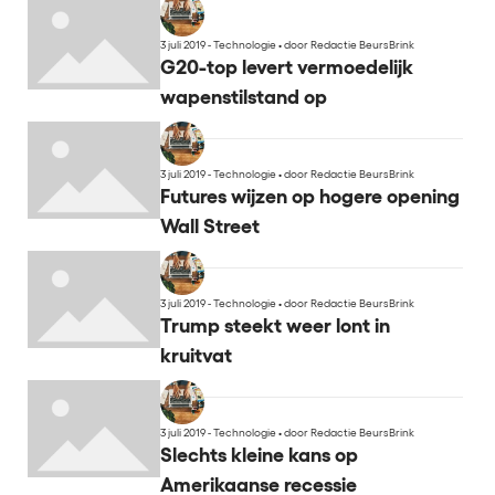
3 juli 2019 - Technologie
•
door Redactie BeursBrink
G20-top levert vermoedelijk
wapenstilstand op
3 juli 2019 - Technologie
•
door Redactie BeursBrink
Futures wijzen op hogere opening
Wall Street
3 juli 2019 - Technologie
•
door Redactie BeursBrink
Trump steekt weer lont in
kruitvat
3 juli 2019 - Technologie
•
door Redactie BeursBrink
Slechts kleine kans op
Amerikaanse recessie