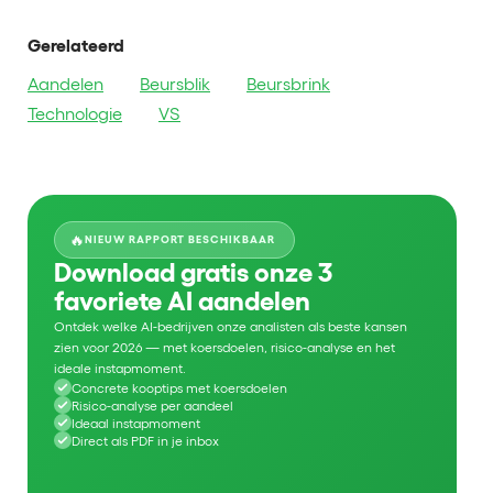
Gerelateerd
Aandelen
Beursblik
Beursbrink
Technologie
VS
🔥
NIEUW RAPPORT BESCHIKBAAR
Download gratis onze 3
favoriete AI aandelen
Ontdek welke AI-bedrijven onze analisten als beste kansen
zien voor 2026 — met koersdoelen, risico-analyse en het
ideale instapmoment.
Concrete kooptips met koersdoelen
Risico-analyse per aandeel
Ideaal instapmoment
Direct als PDF in je inbox