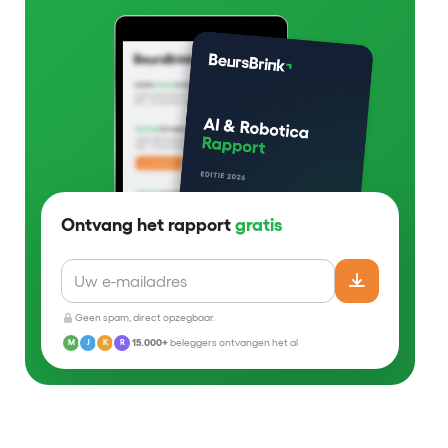
Ontvang het rapport
gratis
Geen spam, direct opzegbaar.
15.000+
beleggers ontvangen het al
M
J
K
R