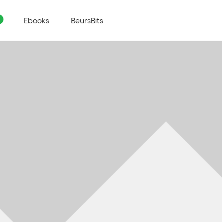
Ebooks
BeursBits