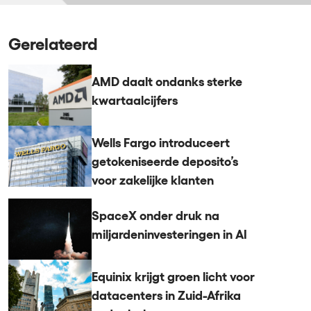
Gerelateerd
AMD daalt ondanks sterke
kwartaalcijfers
Wells Fargo introduceert
getokeniseerde deposito’s
voor zakelijke klanten
SpaceX onder druk na
miljardeninvesteringen in AI
Equinix krijgt groen licht voor
datacenters in Zuid-Afrika