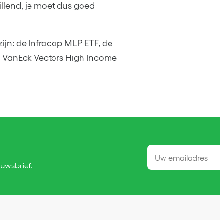
hillend, je moet dus goed
ijn: de Infracap MLP ETF, de
e VanEck Vectors High Income
euwsbrief.