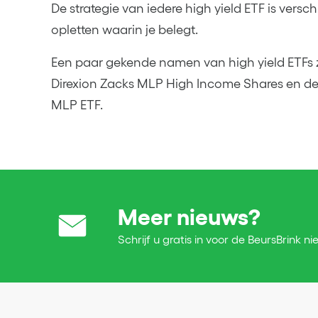
De strategie van iedere high yield ETF is versc
opletten waarin je belegt.
Een paar gekende namen van high yield ETFs z
Direxion Zacks MLP High Income Shares en d
MLP ETF.
Meer nieuws?
Schrijf u gratis in voor de BeursBrink ni