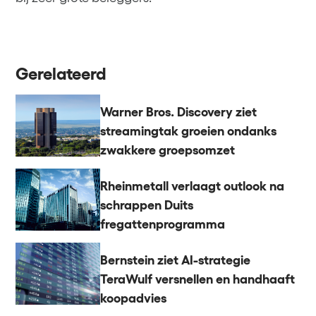
Gerelateerd
Warner Bros. Discovery ziet
streamingtak groeien ondanks
zwakkere groepsomzet
Rheinmetall verlaagt outlook na
schrappen Duits
fregattenprogramma
Bernstein ziet AI-strategie
TeraWulf versnellen en handhaaft
koopadvies