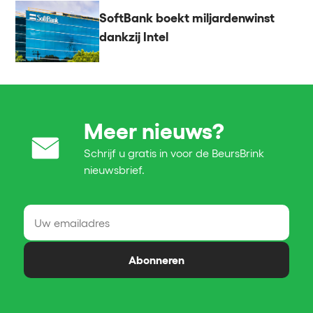
SoftBank boekt miljardenwinst
dankzij Intel
Meer nieuws?
Schrijf u gratis in voor de BeursBrink
nieuwsbrief.
Abonneren