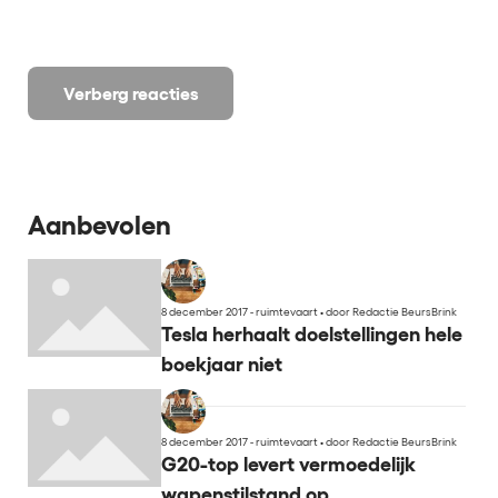
Verberg reacties
Aanbevolen
8 december 2017 - ruimtevaart
•
door Redactie BeursBrink
Tesla herhaalt doelstellingen hele
boekjaar niet
8 december 2017 - ruimtevaart
•
door Redactie BeursBrink
G20-top levert vermoedelijk
wapenstilstand op