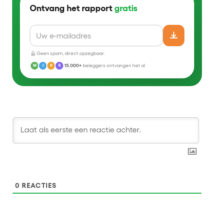
Ontvang het rapport
gratis
Geen spam, direct opzegbaar.
15.000+
beleggers ontvangen het al
M
J
K
R
0
REACTIES