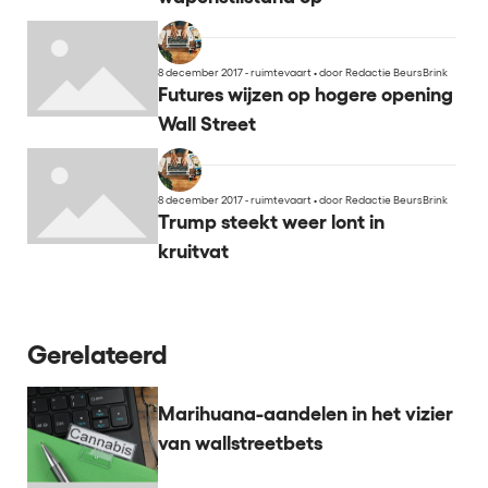
8 december 2017 - ruimtevaart
•
door Redactie BeursBrink
Futures wijzen op hogere opening
Wall Street
8 december 2017 - ruimtevaart
•
door Redactie BeursBrink
Trump steekt weer lont in
kruitvat
Gerelateerd
Marihuana-aandelen in het vizier
van wallstreetbets