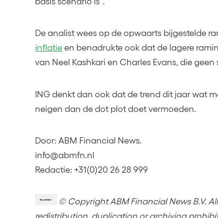
basis scenario is”.
De analist wees op de opwaarts bijgestelde r
inflatie
en benadrukte ook dat de lagere raming
van Neel Kashkari en Charles Evans, die geen
ING denkt dan ook dat de trend dit jaar wat me
neigen dan de dot plot doet vermoeden.
Door: ABM Financial News.
info@abmfn.nl
Redactie: +31(0)20 26 28 999
© Copyright ABM Financial News B.V. All 
redistribution, duplication or archiving prohib