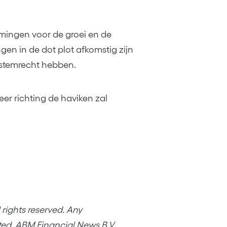
amingen voor de groei en de
en in de dot plot afkomstig zijn
 stemrecht hebben.
er richting de haviken zal
rights reserved. Any
ited. ABM Financial News B.V.