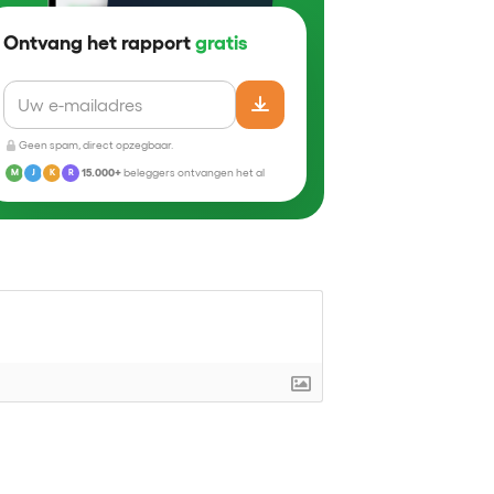
Ontvang het rapport
gratis
Geen spam, direct opzegbaar.
15.000+
beleggers ontvangen het al
M
J
K
R