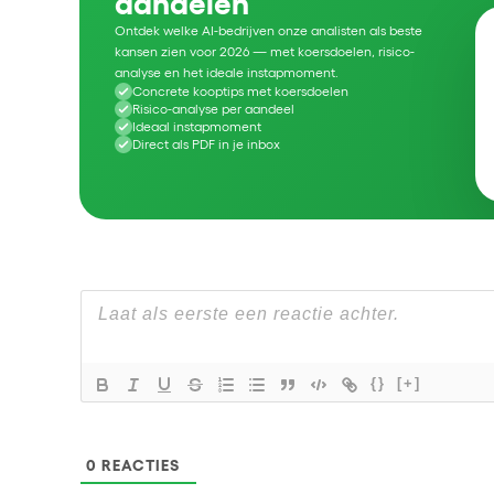
aandelen
Ontdek welke AI-bedrijven onze analisten als beste
kansen zien voor 2026 — met koersdoelen, risico-
analyse en het ideale instapmoment.
Concrete kooptips met koersdoelen
Risico-analyse per aandeel
Ideaal instapmoment
Direct als PDF in je inbox
{}
[+]
0
REACTIES