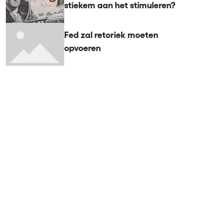
stiekem aan het stimuleren?
Fed zal retoriek moeten
opvoeren