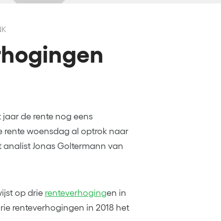
NK
rhogingen
t jaar de rente nog eens
e rente woensdag al optrok naar
nt analist Jonas Goltermann van
jst op drie
renteverhoging
en in
rie renteverhogingen in 2018 het