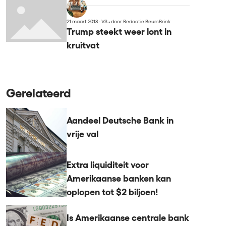
21 maart 2018 - VS
•
door Redactie BeursBrink
Trump steekt weer lont in
kruitvat
Gerelateerd
Aandeel Deutsche Bank in
vrije val
Extra liquiditeit voor
Amerikaanse banken kan
oplopen tot $2 biljoen!
Is Amerikaanse centrale bank