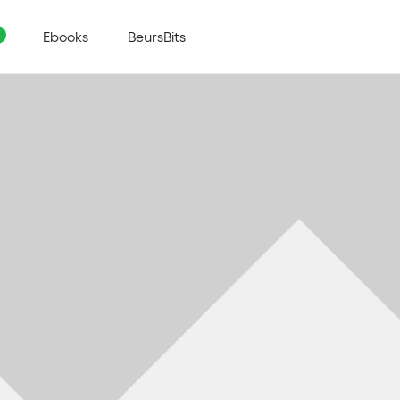
Ebooks
BeursBits