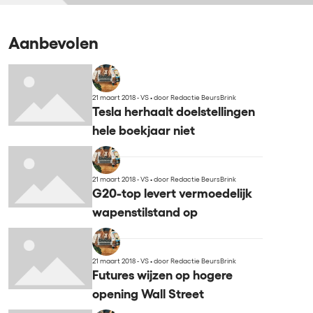
Aanbevolen
21 maart 2018 - VS
•
door Redactie BeursBrink
Tesla herhaalt doelstellingen
hele boekjaar niet
21 maart 2018 - VS
•
door Redactie BeursBrink
G20-top levert vermoedelijk
wapenstilstand op
21 maart 2018 - VS
•
door Redactie BeursBrink
Futures wijzen op hogere
opening Wall Street