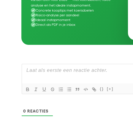
analyse en het ideale instapmoment.
Concrete kooptips met koersdoelen
Risico-analyse per aandeel
Ideaal instapmoment
Direct als PDF in je inbox
{}
[+]
0
REACTIES