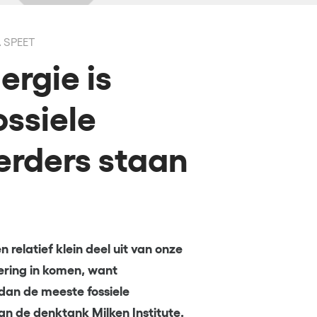
A SPEET
rgie is
ssiele
erders staan
elatief klein deel uit van onze
ering in komen, want
dan de meeste fossiele
an de denktank Milken Institute.