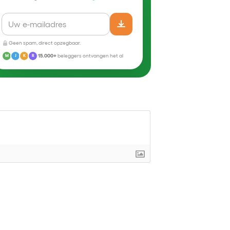
Geen spam, direct opzegbaar.
15.000+
beleggers ontvangen het al
M
J
K
R