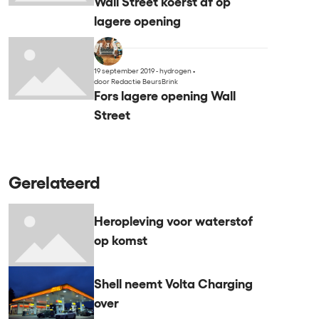
Wall Street koerst af op
lagere opening
19 september 2019 - hydrogen
•
door Redactie BeursBrink
Fors lagere opening Wall
Street
Gerelateerd
Heropleving voor waterstof
op komst
Shell neemt Volta Charging
over