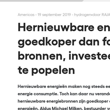
Americas - 19 september 2019 - hydrogen
•
door RAJ
Hernieuwbare ene
goedkoper dan fo
bronnen, investe
te popelen
Hernieuwbare energieën maken nog steeds een r
energie consumptie. Toch kan daar nu verand
hernieuwbare energiebronnen zijn goedkoper 
energieën. Aldus Michael Milken, bestuurder v