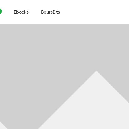
Ebooks
BeursBits