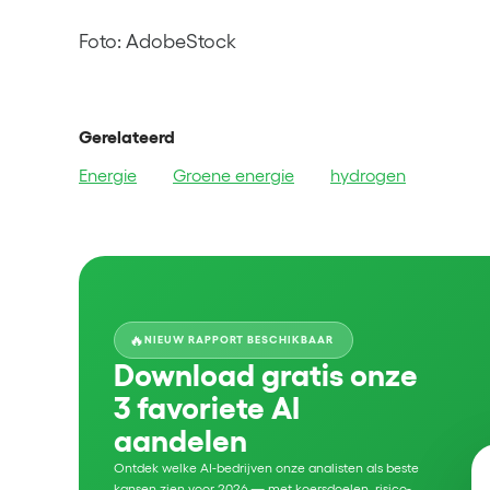
Foto: AdobeStock
Gerelateerd
Energie
Groene energie
hydrogen
🔥
NIEUW RAPPORT BESCHIKBAAR
Download gratis onze
3 favoriete AI
aandelen
Ontdek welke AI-bedrijven onze analisten als beste
kansen zien voor 2026 — met koersdoelen, risico-