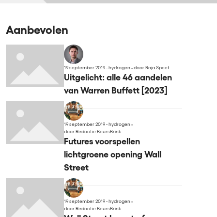
Aanbevolen
19 september 2019 - hydrogen
•
door Raja Speet
Uitgelicht: alle 46 aandelen
van Warren Buffett [2023]
19 september 2019 - hydrogen
•
door Redactie BeursBrink
Futures voorspellen
lichtgroene opening Wall
Street
19 september 2019 - hydrogen
•
door Redactie BeursBrink