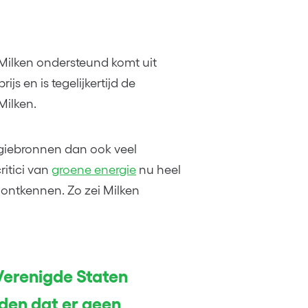
 Milken ondersteund komt uit
js en is tegelijkertijd de
Milken.
iebronnen dan ook veel
ritici van
groene energie
nu heel
 ontkennen. Zo zei Milken
 Verenigde Staten
gden dat er geen