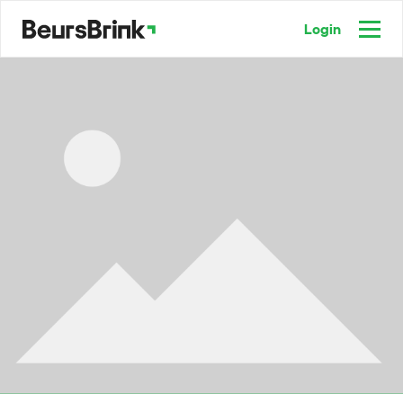
Login