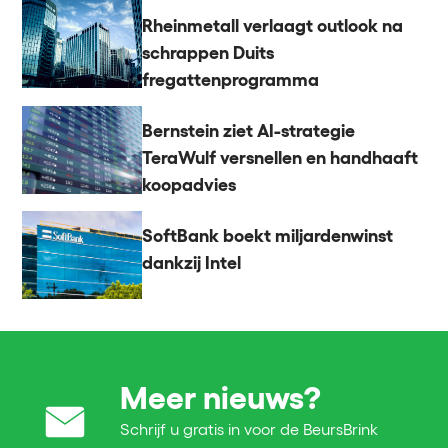
Rheinmetall verlaagt outlook na
schrappen Duits
fregattenprogramma
Bernstein ziet AI-strategie
TeraWulf versnellen en handhaaft
koopadvies
SoftBank boekt miljardenwinst
dankzij Intel
Meer nieuws?
Schrijf u gratis in voor de BeursBrink