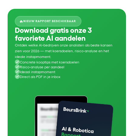
🔥
NIEUW RAPPORT BESCHIKBAAR
Download gratis onze 3
favoriete AI aandelen
Ontdek welke AI-bedrijven onze analisten als beste kansen
zien voor 2026 — met koersdoelen, risico-analyse en het
ideale instapmoment.
Concrete kooptips met koersdoelen
Risico-analyse per aandeel
Ideaal instapmoment
Direct als PDF in je inbox