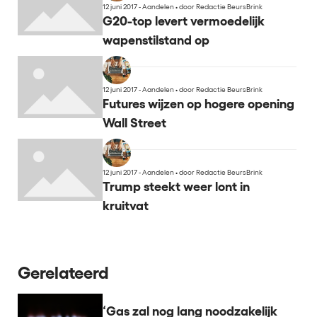
12 juni 2017 - Aandelen
•
door Redactie BeursBrink
G20-top levert vermoedelijk
wapenstilstand op
12 juni 2017 - Aandelen
•
door Redactie BeursBrink
Futures wijzen op hogere opening
Wall Street
12 juni 2017 - Aandelen
•
door Redactie BeursBrink
Trump steekt weer lont in
kruitvat
Gerelateerd
‘Gas zal nog lang noodzakelijk