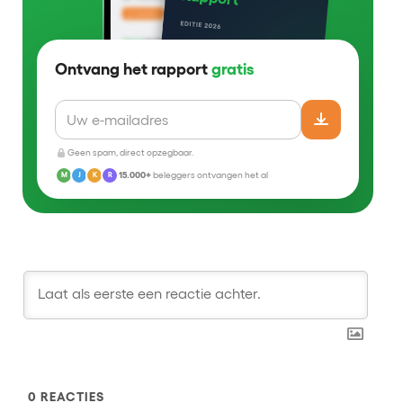
Ontvang het rapport
gratis
Geen spam, direct opzegbaar.
15.000+
beleggers ontvangen het al
M
J
K
R
0
REACTIES