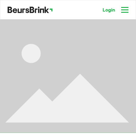
Login