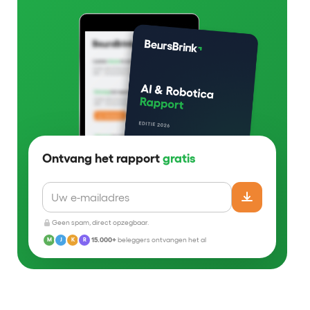
Ontvang het rapport
gratis
Geen spam, direct opzegbaar.
15.000+
beleggers ontvangen het al
M
J
K
R