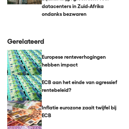
datacenters in Zuid-Afrika
ondanks bezwaren
Gerelateerd
Europese renteverhogingen
hebben impact
ECB aan het einde van agressief
rentebeleid?
Inflatie eurozone zaait twijfel bij
ECB