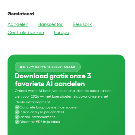
Gerelateerd
Aandelen
Banksector
Beursblik
Centrale banken
Europa
🔥
NIEUW RAPPORT BESCHIKBAAR
Download gratis onze 3
favoriete AI aandelen
Ontdek welke AI-bedrijven onze analisten als beste kansen
zien voor 2026 — met koersdoelen, risico-analyse en het
ideale instapmoment.
Concrete kooptips met koersdoelen
Risico-analyse per aandeel
Ideaal instapmoment
Direct als PDF in je inbox