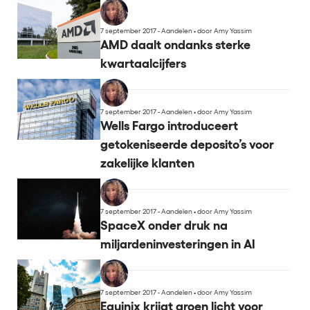
7 september 2017 - Aandelen
•
door Amy Yassim
AMD daalt ondanks sterke
kwartaalcijfers
7 september 2017 - Aandelen
•
door Amy Yassim
Wells Fargo introduceert
getokeniseerde deposito’s voor
zakelijke klanten
7 september 2017 - Aandelen
•
door Amy Yassim
SpaceX onder druk na
miljardeninvesteringen in AI
7 september 2017 - Aandelen
•
door Amy Yassim
Equinix krijgt groen licht voor