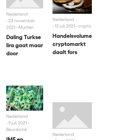
Nederland
Nederland
23 november
13 juli 2021 - crypto
2021 - Munten
Handelsvolume
Daling Turkse
cryptomarkt
lira gaat maar
daalt fors
door
Nederland
9 juli 2021 -
Beursbrink
Nederland
IMF en