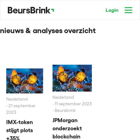
Login
nieuws & analyses overzicht
Nederland
Nederland
11 september 2023
21 september
- Beursbrink
2023
JPMorgan
IMX-token
onderzoekt
stijgt plots
blockchain
+35%