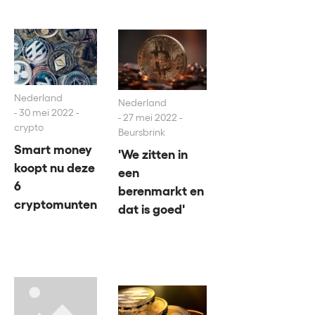
Nederland
Nederland
30 mei 2022 -
27 mei 2022 -
crypto
Beursbrink
Smart money
'We zitten in
koopt nu deze
een
6
berenmarkt en
cryptomunten
dat is goed'