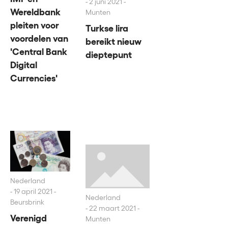
2 juni 2021 -
Wereldbank
Munten
pleiten voor
Turkse lira
voordelen van
bereikt nieuw
'Central Bank
dieptepunt
Digital
Currencies'
Nederland
19 april 2021 -
Nederland
Beursbrink
22 maart 2021 -
Verenigd
Munten