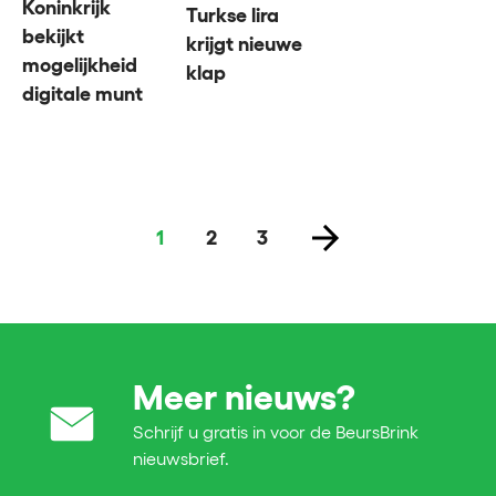
Koninkrijk
Turkse lira
bekijkt
krijgt nieuwe
mogelijkheid
klap
digitale munt
1
2
3
Meer nieuws?
Schrijf u gratis in voor de BeursBrink
nieuwsbrief.