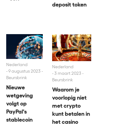
deposit token
Nederland
Nederland
9 augustus 2023 -
3 maart 2023 -
Beursbrink
Beursbrink
Nieuwe
Waarom je
wetgeving
voorlopig niet
volgt op
met crypto
PayPal's
kunt betalen in
stablecoin
het casino