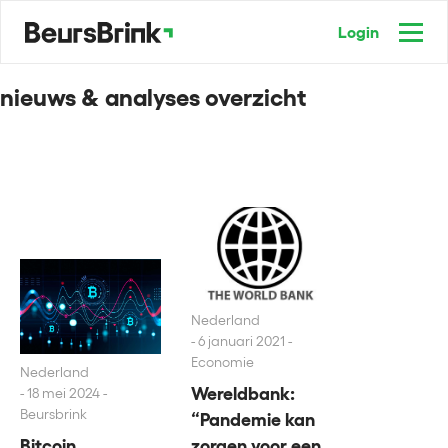
Login
nieuws & analyses overzicht
Nederland
6 januari 2021 -
Economie
Nederland
Wereldbank:
18 mei 2024 -
Beursbrink
“Pandemie kan
zorgen voor een
Bitcoin