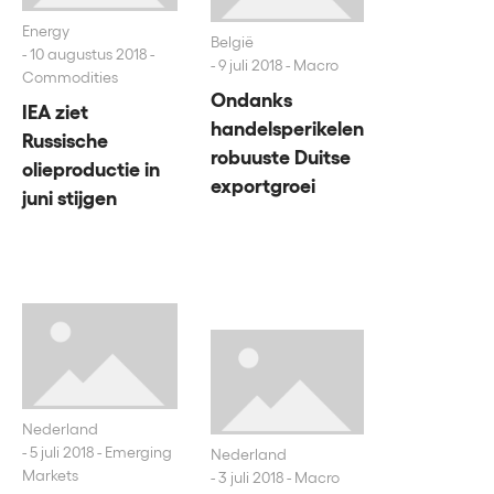
Energy
België
10 augustus 2018 -
9 juli 2018 - Macro
Commodities
Ondanks
IEA ziet
handelsperikelen
Russische
robuuste Duitse
olieproductie in
exportgroei
juni stijgen
Nederland
5 juli 2018 - Emerging
Nederland
Markets
3 juli 2018 - Macro