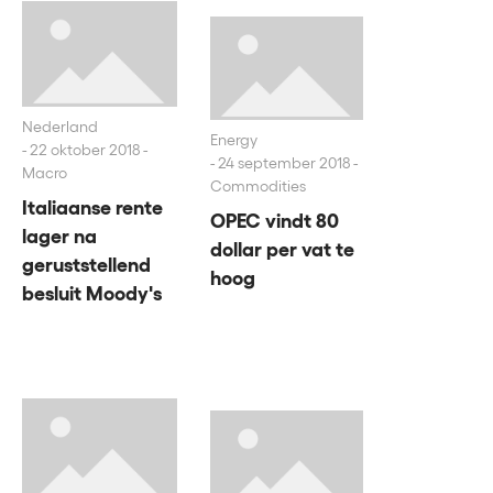
Nederland
Energy
22 oktober 2018 -
24 september 2018 -
Macro
Commodities
Italiaanse rente
OPEC vindt 80
lager na
dollar per vat te
geruststellend
hoog
besluit Moody's