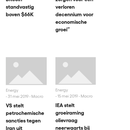
verloren
standvastig
decennium voor
boven $66K
economische
groei”
Energy
Energy
15 mei 2019 - Macro
31 mei 2019 - Macro
IEA stelt
VS stelt
groeiraming
petrochemische
olievraag
sancties tegen
neerwaarts bij
Iran uit