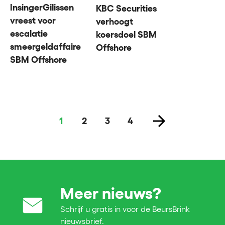
InsingerGilissen
KBC Securities
vreest voor
verhoogt
escalatie
koersdoel SBM
smeergeldaffaire
Offshore
SBM Offshore
1
2
3
4
Meer nieuws?
Schrijf u gratis in voor de BeursBrink
nieuwsbrief.