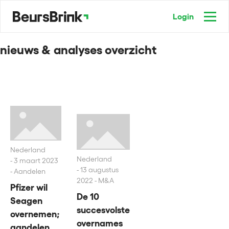
Login
nieuws & analyses overzicht
Nederland
Nederland
3 maart 2023
13 augustus
- Aandelen
2022 - M&A
Pfizer wil
De 10
Seagen
succesvolste
overnemen;
overnames
aandelen