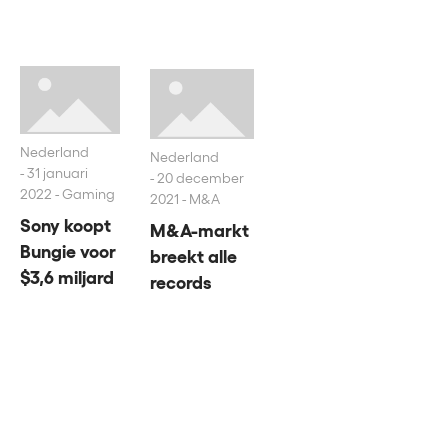
Nederland
Nederland
31 januari
20 december
2022 - Gaming
2021 - M&A
Sony koopt
M&A-markt
Bungie voor
breekt alle
$3,6 miljard
records