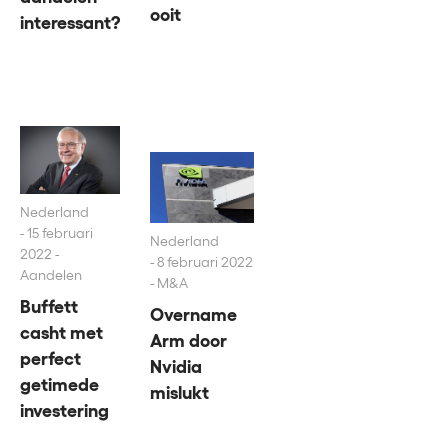
ooit
interessant?
Nederland
15 februari
Nederland
2022 -
8 februari 2022
Aandelen
- M&A
Buffett
Overname
casht met
Arm door
perfect
Nvidia
getimede
mislukt
investering