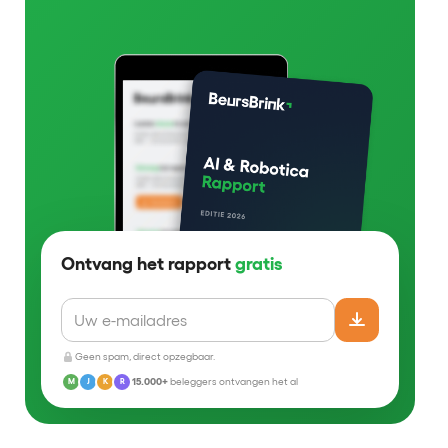
Ontvang het rapport
gratis
Geen spam, direct opzegbaar.
15.000+
beleggers ontvangen het al
M
J
K
R