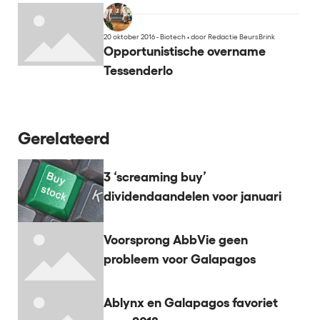
20 oktober 2016 - Biotech
•
door Redactie BeursBrink
Opportunistische overname
Tessenderlo
Gerelateerd
3 ‘screaming buy’
dividendaandelen voor januari
Voorsprong AbbVie geen
probleem voor Galapagos
Ablynx en Galapagos favoriet