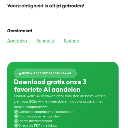
Voorzichtigheid is altijd geboden!
Gerelateerd
Aandelen
Beursblik
Biotech
🔥
NIEUW RAPPORT BESCHIKBAAR
Download gratis onze 3
favoriete AI aandelen
Ontdek welke AI-bedrijven onze analisten als beste kansen
zien voor 2026 — met koersdoelen, risico-analyse en het
ideale instapmoment.
Concrete kooptips met koersdoelen
Risico-analyse per aandeel
Ideaal instapmoment
Direct als PDF in je inbox