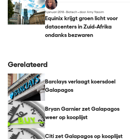
5 januari 2018 - Biotech
•
door Amy Yassim
Equinix krijgt groen licht voor
datacenters in Zuid-Afrika
ondanks bezwaren
Gerelateerd
Barclays verlaagt koersdoel
Galapagos
Bryan Garnier zet Galapagos
weer op kooplijst
Citi zet Galapagos op kooplijst