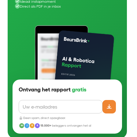
Ideaal instapmoment
Direct als PDF in je inbox
Ontvang het rapport
gratis
Geen spam, direct opzegbaar.
15.000+
beleggers ontvangen het al
M
J
K
R