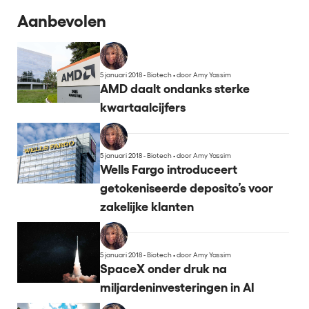
Aanbevolen
5 januari 2018 - Biotech
•
door Amy Yassim
AMD daalt ondanks sterke
kwartaalcijfers
5 januari 2018 - Biotech
•
door Amy Yassim
Wells Fargo introduceert
getokeniseerde deposito’s voor
zakelijke klanten
5 januari 2018 - Biotech
•
door Amy Yassim
SpaceX onder druk na
miljardeninvesteringen in AI