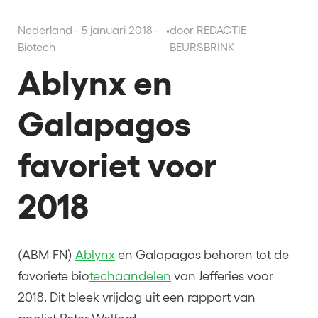
Nederland - 5 januari 2018 -
•
door REDACTIE
Biotech
BEURSBRINK
Ablynx en
Galapagos
favoriet voor
2018
(ABM FN)
Ablynx
en Galapagos behoren tot de
favoriete bio
techaandelen
van Jefferies voor
2018. Dit bleek vrijdag uit een rapport van