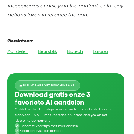
inaccuracies or delays in the content, or for any
actions taken in reliance thereon.
Gerelateerd
Aandelen
Beursblik
Biotech
Europa
🔥
NIEUW RAPPORT BESCHIKBAAR
Download gratis onze 3
favoriete AI aandelen
Ontdek welke AI-bedrijven onze analisten als beste kansen
zien voor 2026 — met koersdoelen, risico-analyse en het
ideale instapmoment.
Concrete kooptips met koersdoelen
Risico-analyse per aandeel