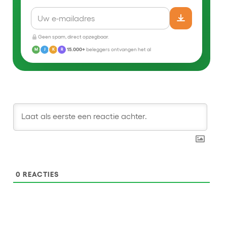
Geen spam, direct opzegbaar.
15.000+
beleggers ontvangen het al
M
J
K
R
0
REACTIES