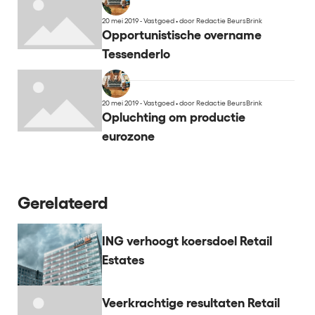
20 mei 2019 - Vastgoed
•
door Redactie BeursBrink
Opportunistische overname
Tessenderlo
20 mei 2019 - Vastgoed
•
door Redactie BeursBrink
Opluchting om productie
eurozone
Gerelateerd
ING verhoogt koersdoel Retail
Estates
Veerkrachtige resultaten Retail