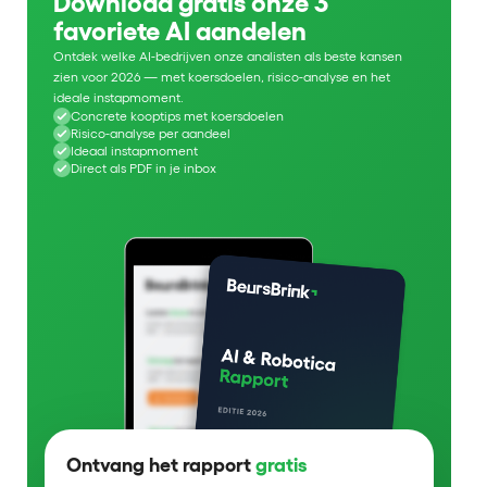
Download gratis onze 3
favoriete AI aandelen
Ontdek welke AI-bedrijven onze analisten als beste kansen
zien voor 2026 — met koersdoelen, risico-analyse en het
ideale instapmoment.
Concrete kooptips met koersdoelen
Risico-analyse per aandeel
Ideaal instapmoment
Direct als PDF in je inbox
Ontvang het rapport
gratis