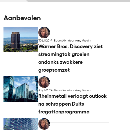
Aanbevolen
30 juli 2019 - Beursblik
•
door Amy Yassim
Warner Bros. Discovery ziet
streamingtak groeien
ondanks zwakkere
groepsomzet
30 juli 2019 - Beursblik
•
door Amy Yassim
Rheinmetall verlaagt outlook
na schrappen Duits
fregattenprogramma