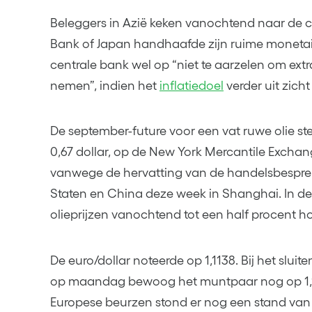
Beleggers in Azië keken vanochtend naar de c
Bank of Japan handhaafde zijn ruime monetair
centrale bank wel op “niet te aarzelen om ext
nemen”, indien het
inflatiedoel
verder uit zicht
De september-future voor een vat ruwe olie s
0,67 dollar, op de New York Mercantile Exchang
vanwege de hervatting van de handelsbespre
Staten en China deze week in Shanghai. In de
olieprijzen vanochtend tot een half procent h
De euro/dollar noteerde op 1,1138. Bij het slu
op maandag bewoog het muntpaar nog op 1,114
Europese beurzen stond er nog een stand van 