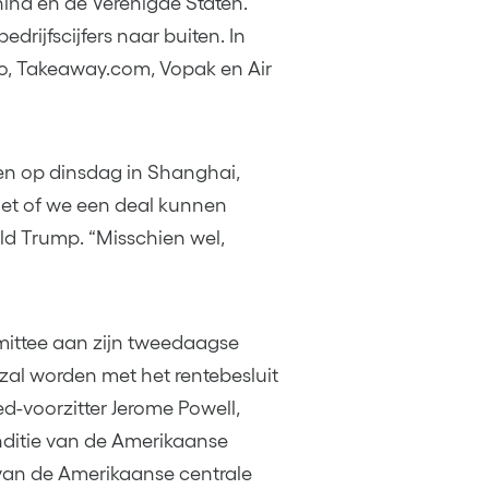
na en de Verenigde Staten.
rijfscijfers naar buiten. In
, Takeaway.com, Vopak en Air
en op dinsdag in Shanghai,
iet of we een deal kunnen
ld Trump. “Misschien wel,
ittee aan zijn tweedaagse
zal worden met het rentebesluit
d-voorzitter Jerome Powell,
onditie van de Amerikaanse
van de Amerikaanse centrale