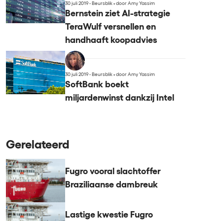
30 juli 2019 - Beursblik
•
door Amy Yassim
Bernstein ziet AI-strategie
TeraWulf versnellen en
handhaaft koopadvies
30 juli 2019 - Beursblik
•
door Amy Yassim
SoftBank boekt
miljardenwinst dankzij Intel
Gerelateerd
Fugro vooral slachtoffer
Braziliaanse dambreuk
Lastige kwestie Fugro