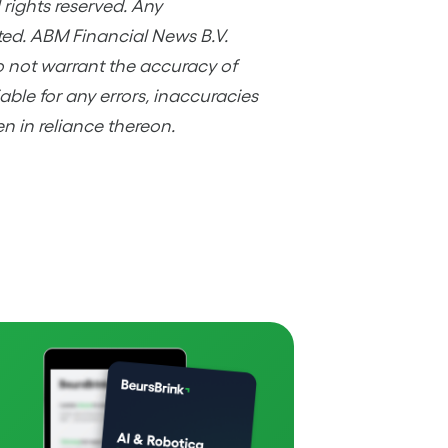
rights reserved. Any
ited. ABM Financial News B.V.
o not warrant the accuracy of
ble for any errors, inaccuracies
en in reliance thereon.