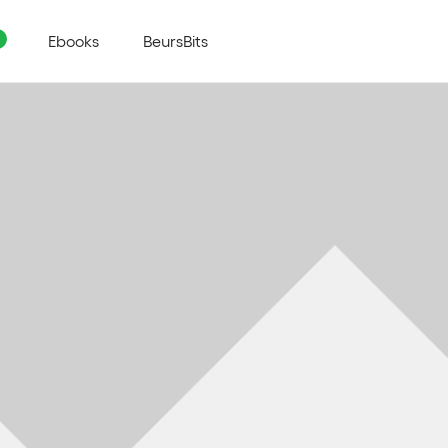
Ebooks
BeursBits