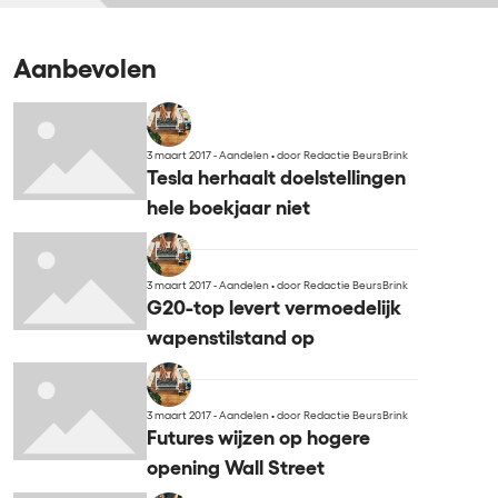
Aanbevolen
3 maart 2017 - Aandelen
•
door Redactie BeursBrink
Tesla herhaalt doelstellingen
hele boekjaar niet
3 maart 2017 - Aandelen
•
door Redactie BeursBrink
G20-top levert vermoedelijk
wapenstilstand op
3 maart 2017 - Aandelen
•
door Redactie BeursBrink
Futures wijzen op hogere
opening Wall Street