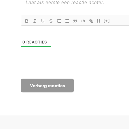
{}
[+]
0
REACTIES
Verberg reacties