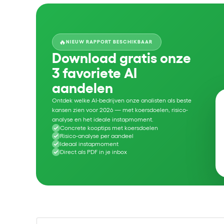
🔥
NIEUW RAPPORT BESCHIKBAAR
Download gratis onze
3 favoriete AI
aandelen
Ontdek welke AI-bedrijven onze analisten als beste
kansen zien voor 2026 — met koersdoelen, risico-
analyse en het ideale instapmoment.
Concrete kooptips met koersdoelen
Risico-analyse per aandeel
Ideaal instapmoment
Direct als PDF in je inbox