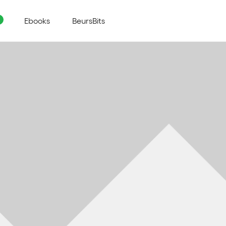
Ebooks
BeursBits