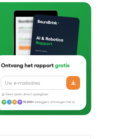
Ontvang het rapport
gratis
Geen spam, direct opzegbaar.
15.000+
beleggers ontvangen het al
M
J
K
R