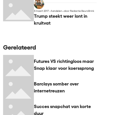
3 maart 2017 - Aandelen
•
door Redactie BeursBrink
Trump steekt weer lont in
kruitvat
Gerelateerd
Futures VS richtingloos maar
Snap klaar voor koerssprong
Barclays somber over
internetreuzen
Succes snapchat van korte
duur