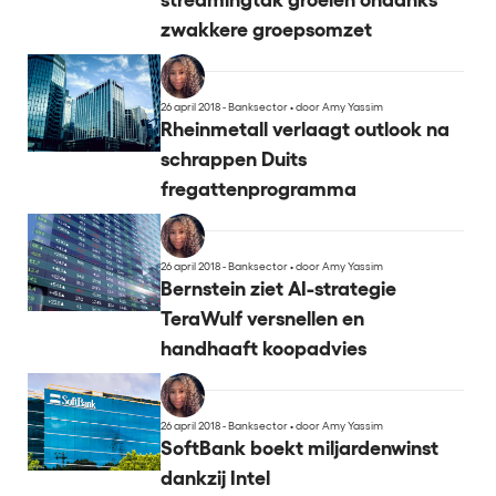
streamingtak groeien ondanks
zwakkere groepsomzet
26 april 2018 - Banksector
•
door Amy Yassim
Rheinmetall verlaagt outlook na
schrappen Duits
fregattenprogramma
26 april 2018 - Banksector
•
door Amy Yassim
Bernstein ziet AI-strategie
TeraWulf versnellen en
handhaaft koopadvies
26 april 2018 - Banksector
•
door Amy Yassim
SoftBank boekt miljardenwinst
dankzij Intel