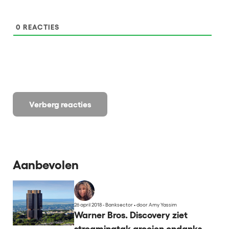
0
REACTIES
Verberg reacties
Aanbevolen
26 april 2018 - Banksector
•
door Amy Yassim
Warner Bros. Discovery ziet