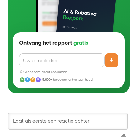
Ontvang het rapport
gratis
Geen spam, direct opzegbaar.
15.000+
beleggers ontvangen het al
M
J
K
R