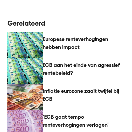
Gerelateerd
Europese renteverhogingen
hebben impact
ECB aan het einde van agressief
rentebeleid?
Inflatie eurozone zaait twijfel bij
ECB
‘ECB gaat tempo
renteverhogingen verlagen’