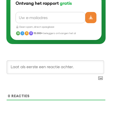
Ontvang het rapport
gratis
Geen spam, direct opzegbaar.
15.000+
beleggers ontvangen het al
M
J
K
R
0
REACTIES