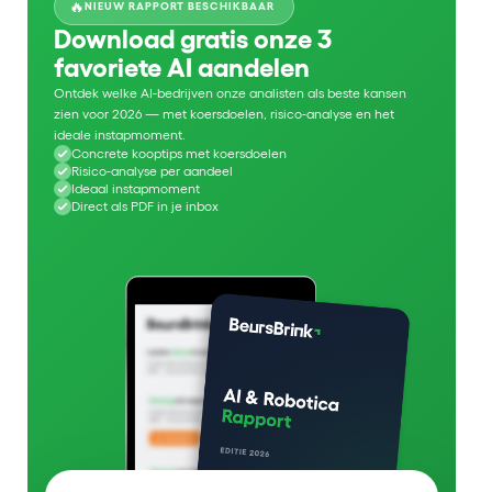
🔥
NIEUW RAPPORT BESCHIKBAAR
Download gratis onze 3
favoriete AI aandelen
Ontdek welke AI-bedrijven onze analisten als beste kansen
zien voor 2026 — met koersdoelen, risico-analyse en het
ideale instapmoment.
Concrete kooptips met koersdoelen
Risico-analyse per aandeel
Ideaal instapmoment
Direct als PDF in je inbox