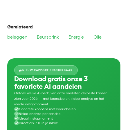
Gerelateerd
beleggen
Beursbrink
Energie
Olie
🔥
NIEUW RAPPORT BESCHIKBAAR
Download gratis onze 3
favoriete AI aandelen
Ontdek welke AI-bedrijven onze analisten als beste kansen
zien voor 2026 — met koersdoelen, risico-analyse en het
ideale instapmoment.
Concrete kooptips met koersdoelen
Risico-analyse per aandeel
Ideaal instapmoment
Direct als PDF in je inbox