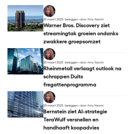
20 maart 2023 - beleggen
•
door Amy Yassim
Warner Bros. Discovery ziet
streamingtak groeien ondanks
zwakkere groepsomzet
20 maart 2023 - beleggen
•
door Amy Yassim
Rheinmetall verlaagt outlook na
schrappen Duits
fregattenprogramma
20 maart 2023 - beleggen
•
door Amy Yassim
Bernstein ziet AI-strategie
TeraWulf versnellen en
handhaaft koopadvies