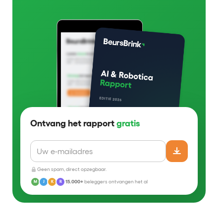
Ontvang het rapport
gratis
Geen spam, direct opzegbaar.
15.000+
beleggers ontvangen het al
M
J
K
R