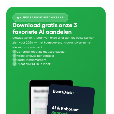
🔥
NIEUW RAPPORT BESCHIKBAAR
Download gratis onze 3
favoriete AI aandelen
Ontdek welke AI-bedrijven onze analisten als beste kansen
zien voor 2026 — met koersdoelen, risico-analyse en het
ideale instapmoment.
Concrete kooptips met koersdoelen
Risico-analyse per aandeel
Ideaal instapmoment
Direct als PDF in je inbox