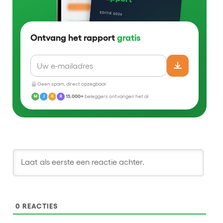
Ontvang het rapport
gratis
Geen spam, direct opzegbaar.
15.000+
beleggers ontvangen het al
M
J
K
R
0
REACTIES