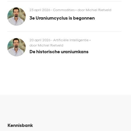
23 april 2026 - Commodities
•
door Michiel Rietveld
3e Uraniumcyclus is begonnen
20 april 2026 - Artificiële Intelligentie
•
door Michiel Rietveld
De historische uraniumkans
Kennisbank