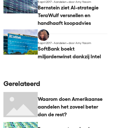
5 april 2017 - Aandelen
•
door Amy Yassim
Bernstein ziet AI-strategie
TeraWulf versnellen en
handhaaft koopadvies
5 april 2017 - Aandelen
•
door Amy Yassim
SoftBank boekt
miljardenwinst dankzij Intel
Gerelateerd
Waarom doen Amerikaanse
aandelen het zoveel beter
dan de rest?