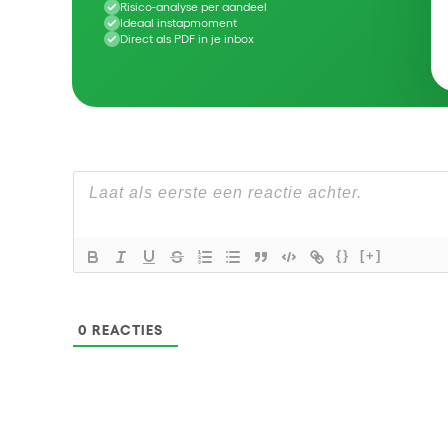
Risico-analyse per aandeel
Ideaal instapmoment
Direct als PDF in je inbox
{}
[+]
0
REACTIES