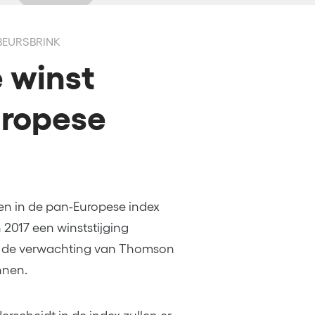
 BEURSBRINK
e winst
uropese
n in de pan-Europese index
 2017 een winststijging
 is de verwachting van Thomson
nnen.