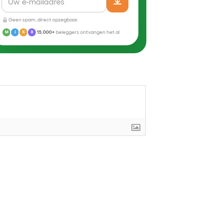
Geen spam, direct opzegbaar.
15.000+
beleggers ontvangen het al
M
J
K
R