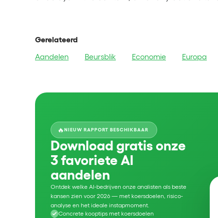
Gerelateerd
Aandelen
Beursblik
Economie
Europa
🔥
NIEUW RAPPORT BESCHIKBAAR
Download gratis onze
3 favoriete AI
aandelen
Ontdek welke AI-bedrijven onze analisten als beste
kansen zien voor 2026 — met koersdoelen, risico-
analyse en het ideale instapmoment.
Concrete kooptips met koersdoelen