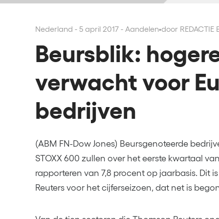
Nederland - 5 april 2017 - Aandelen
•
door REDACTIE
Beursblik: hoger
verwacht voor E
bedrijven
(ABM FN-Dow Jones) Beursgenoteerde bedrijve
STOXX 600 zullen over het eerste kwartaal van
rapporteren van 7,8 procent op jaarbasis. Dit
Reuters voor het cijferseizoen, dat net is bego