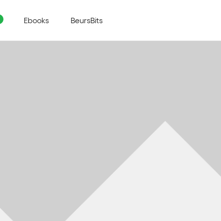
Ebooks
BeursBits