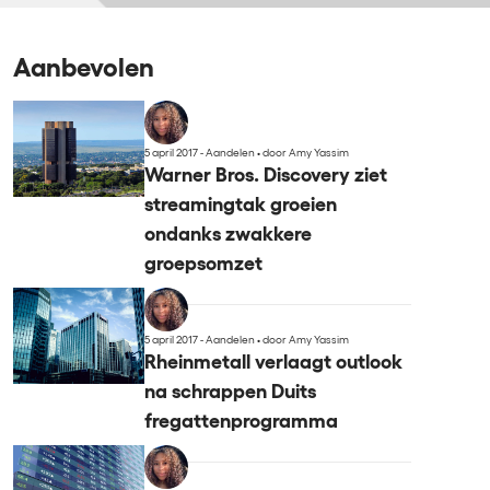
Aanbevolen
5 april 2017 - Aandelen
•
door Amy Yassim
Warner Bros. Discovery ziet
streamingtak groeien
ondanks zwakkere
groepsomzet
5 april 2017 - Aandelen
•
door Amy Yassim
Rheinmetall verlaagt outlook
na schrappen Duits
fregattenprogramma