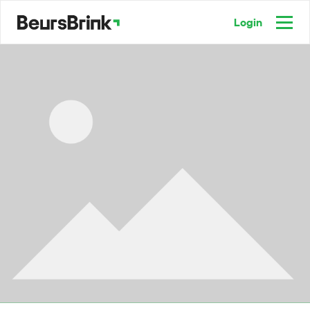
Login