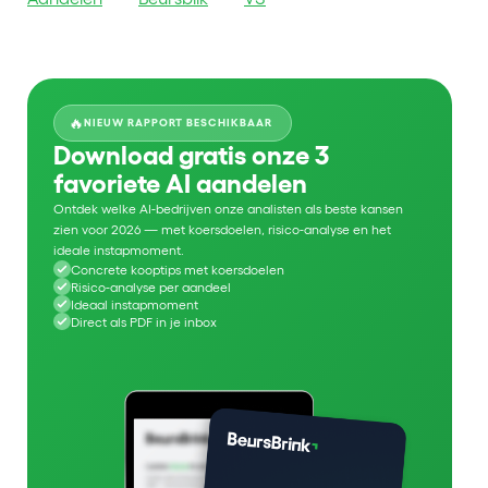
🔥
NIEUW RAPPORT BESCHIKBAAR
Download gratis onze 3
favoriete AI aandelen
Ontdek welke AI-bedrijven onze analisten als beste kansen
zien voor 2026 — met koersdoelen, risico-analyse en het
ideale instapmoment.
Concrete kooptips met koersdoelen
Risico-analyse per aandeel
Ideaal instapmoment
Direct als PDF in je inbox