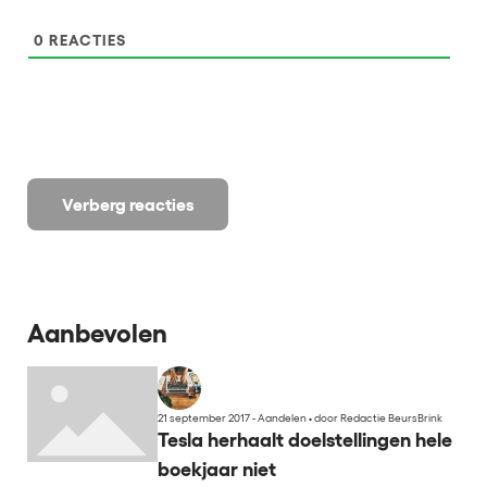
0
REACTIES
Verberg reacties
Aanbevolen
21 september 2017 - Aandelen
•
door Redactie BeursBrink
Tesla herhaalt doelstellingen hele
boekjaar niet