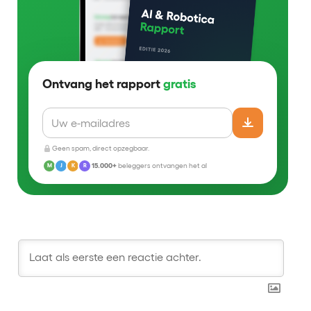
Ontvang het rapport
gratis
Geen spam, direct opzegbaar.
15.000+
beleggers ontvangen het al
M
J
K
R