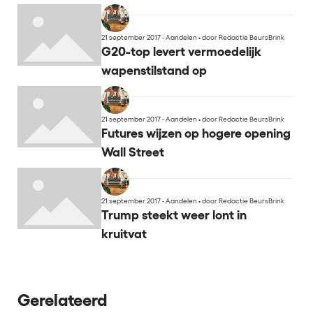
21 september 2017 - Aandelen
•
door Redactie BeursBrink
G20-top levert vermoedelijk
wapenstilstand op
21 september 2017 - Aandelen
•
door Redactie BeursBrink
Futures wijzen op hogere opening
Wall Street
21 september 2017 - Aandelen
•
door Redactie BeursBrink
Trump steekt weer lont in
kruitvat
Gerelateerd