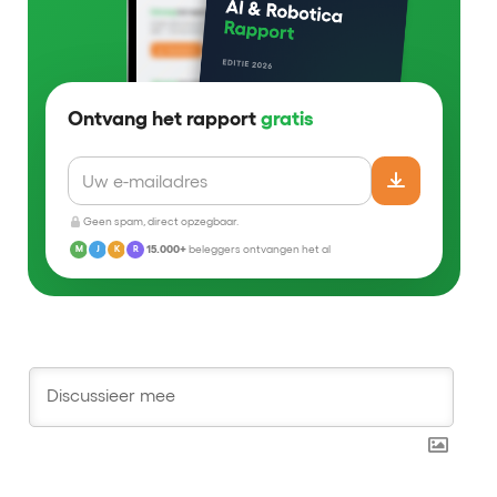
Ontvang het rapport
gratis
Geen spam, direct opzegbaar.
15.000+
beleggers ontvangen het al
M
J
K
R