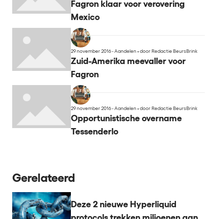
Fagron klaar voor verovering
Mexico
29 november 2016 - Aandelen
•
door Redactie BeursBrink
Zuid-Amerika meevaller voor
Fagron
29 november 2016 - Aandelen
•
door Redactie BeursBrink
Opportunistische overname
Tessenderlo
Gerelateerd
Deze 2 nieuwe Hyperliquid
protocols trekken miljoenen aan