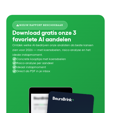
🔥
NIEUW RAPPORT BESCHIKBAAR
Download gratis onze 3
favoriete AI aandelen
Ontdek welke AI-bedrijven onze analisten als beste kansen
zien voor 2026 — met koersdoelen, risico-analyse en het
ideale instapmoment.
Concrete kooptips met koersdoelen
Risico-analyse per aandeel
Ideaal instapmoment
Direct als PDF in je inbox