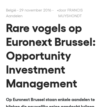
België - 29 november 2016 -
•
door FRANCIS
Aandelen
MUYSHONDT
Rare vogels op
Euronext Brussel:
Opportunity
Investment
Management
Op Euronext Brussel staan enkele aandelen te
blinken die nauwelijks enige aandacht krijgen