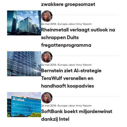
zwakkere groepsomzet
24 mei 2018 - Europa
•
door Amy Yassim
Rheinmetall verlaagt outlook na
schrappen Duits
fregattenprogramma
24 mei 2018 - Europa
•
door Amy Yassim
Bernstein ziet AI-strategie
TeraWulf versnellen en
handhaaft koopadvies
24 mei 2018 - Europa
•
door Amy Yassim
SoftBank boekt miljardenwinst
dankzij Intel