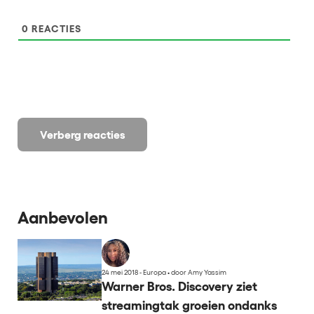
0
REACTIES
Verberg reacties
Aanbevolen
24 mei 2018 - Europa
•
door Amy Yassim
Warner Bros. Discovery ziet
streamingtak groeien ondanks