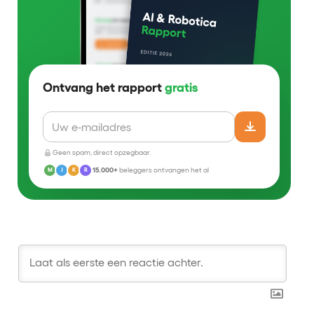
Ontvang het rapport
gratis
Geen spam, direct opzegbaar.
15.000+
beleggers ontvangen het al
M
J
K
R