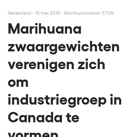
Nederland - 15 mei 2018 - Marihuana
•
door STIJN
Marihuana
zwaargewichten
verenigen zich
om
industriegroep in
Canada te
vormen