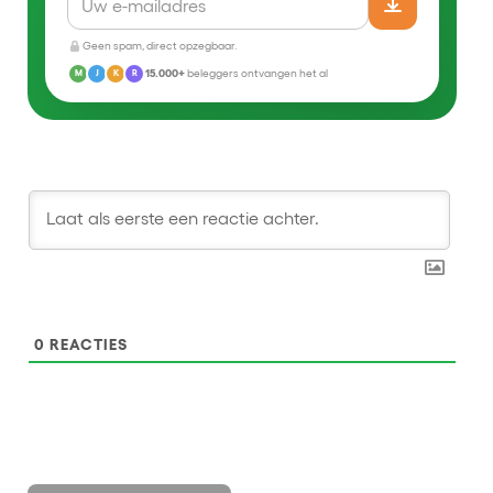
Geen spam, direct opzegbaar.
15.000+
beleggers ontvangen het al
M
J
K
R
0
REACTIES