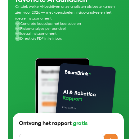
Ontdek welke AI-bedrijven onze analisten als beste kansen
zien voor 2026 — met koersdoelen, risico-analyse en het
ideale instapmoment.
Concrete kooptips met koersdoelen
Risico-analyse per aandeel
Ideaal instapmoment
Direct als PDF in je inbox
Ontvang het rapport
gratis