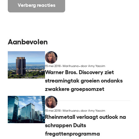
Verberg reacties
Aanbevolen
15 mei 2018 - Marihuana
•
door Amy Yassim
Warner Bros. Discovery ziet
streamingtak groeien ondanks
zwakkere groepsomzet
15 mei 2018 - Marihuana
•
door Amy Yassim
Rheinmetall verlaagt outlook na
schrappen Duits
fregattenprogramma