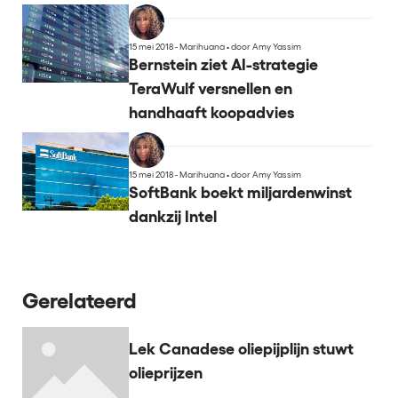
15 mei 2018 - Marihuana
•
door Amy Yassim
Bernstein ziet AI-strategie
TeraWulf versnellen en
handhaaft koopadvies
15 mei 2018 - Marihuana
•
door Amy Yassim
SoftBank boekt miljardenwinst
dankzij Intel
Gerelateerd
Lek Canadese oliepijplijn stuwt
olieprijzen