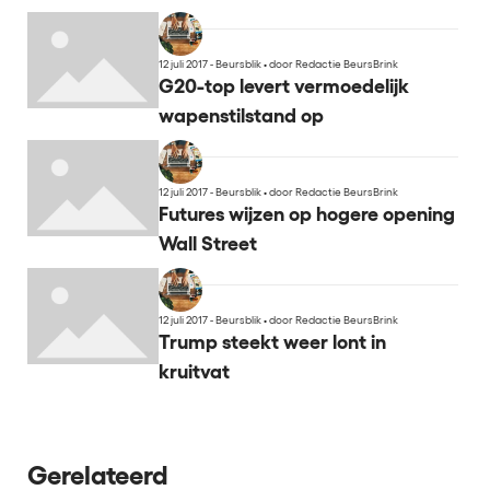
12 juli 2017 - Beursblik
•
door Redactie BeursBrink
G20-top levert vermoedelijk
wapenstilstand op
12 juli 2017 - Beursblik
•
door Redactie BeursBrink
Futures wijzen op hogere opening
Wall Street
12 juli 2017 - Beursblik
•
door Redactie BeursBrink
Trump steekt weer lont in
kruitvat
Gerelateerd