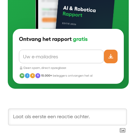
Ontvang het rapport
gratis
Geen spam, direct opzegbaar.
15.000+
beleggers ontvangen het al
M
J
K
R