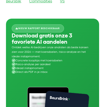
Beursblik
Commodities
VS
🔥
NIEUW RAPPORT BESCHIKBAAR
Download gratis onze 3
favoriete AI aandelen
Ontdek welke AI-bedrijven onze analisten als beste kansen
zien voor 2026 — met koersdoelen, risico-analyse en het
ideale instapmoment.
Concrete kooptips met koersdoelen
Risico-analyse per aandeel
Ideaal instapmoment
Direct als PDF in je inbox