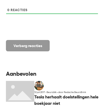
0
REACTIES
Verberg reacties
Aanbevolen
12 juli 2017 - Beursblik
•
door Redactie BeursBrink
Tesla herhaalt doelstellingen hele
boekjaar niet