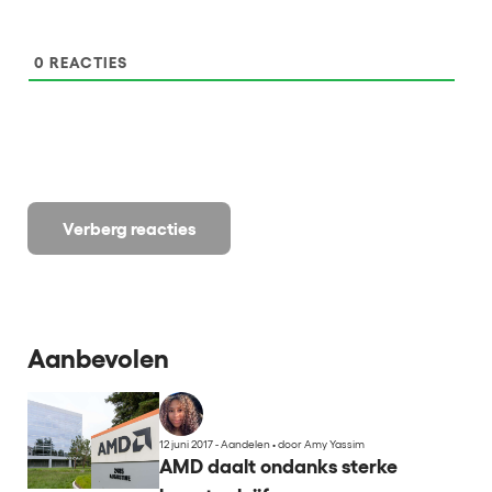
0
REACTIES
Verberg reacties
Aanbevolen
12 juni 2017 - Aandelen
•
door Amy Yassim
AMD daalt ondanks sterke