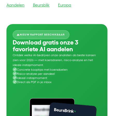
Aandelen
Beursblik
Europa
🔥
NIEUW RAPPORT BESCHIKBAAR
Download gratis onze 3
favoriete AI aandelen
Ontdek welke AI-bedrijven onze analisten als beste kansen
zien voor 2026 — met koersdoelen, risico-analyse en het
ideale instapmoment.
Concrete kooptips met koersdoelen
Risico-analyse per aandeel
Ideaal instapmoment
Direct als PDF in je inbox