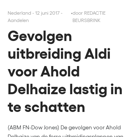
Nederland - 12 juni 2017 -
•
door REDACTIE
Aandelen
BEURSBRINK
Gevolgen
uitbreiding Aldi
voor Ahold
Delhaize lastig in
te schatten
(ABM FN-Dow Jones) De gevolgen voor Ahold
Delhaize van de forse uitbreidingsplannen van