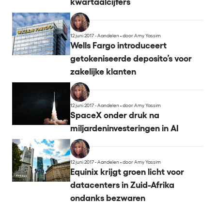
kwartaalcijfers
12 juni 2017 - Aandelen
•
door Amy Yassim
Wells Fargo introduceert
getokeniseerde deposito’s voor
zakelijke klanten
12 juni 2017 - Aandelen
•
door Amy Yassim
SpaceX onder druk na
miljardeninvesteringen in AI
12 juni 2017 - Aandelen
•
door Amy Yassim
Equinix krijgt groen licht voor
datacenters in Zuid-Afrika
ondanks bezwaren