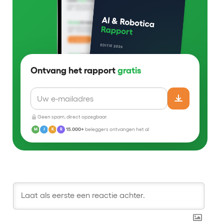
Ontvang het rapport
gratis
Geen spam, direct opzegbaar.
15.000+
beleggers ontvangen het al
M
J
K
R