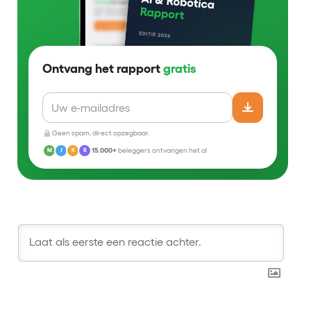
Ontvang het rapport
gratis
Geen spam, direct opzegbaar.
15.000+
beleggers ontvangen het al
M
J
K
R