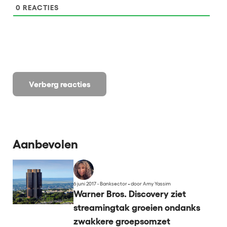
0
REACTIES
Verberg reacties
Aanbevolen
6 juni 2017 - Banksector
•
door Amy Yassim
Warner Bros. Discovery ziet
streamingtak groeien ondanks
zwakkere groepsomzet