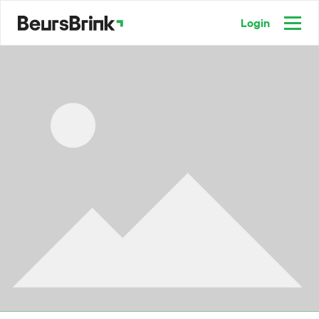
Login