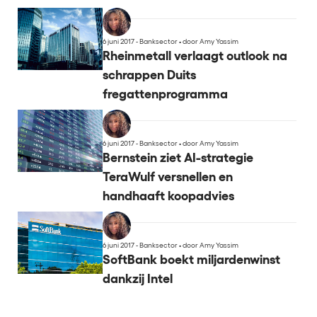
6 juni 2017 - Banksector
•
door Amy Yassim
Rheinmetall verlaagt outlook na
schrappen Duits
fregattenprogramma
6 juni 2017 - Banksector
•
door Amy Yassim
Bernstein ziet AI-strategie
TeraWulf versnellen en
handhaaft koopadvies
6 juni 2017 - Banksector
•
door Amy Yassim
SoftBank boekt miljardenwinst
dankzij Intel