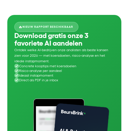
🔥
NIEUW RAPPORT BESCHIKBAAR
Download gratis onze 3
favoriete AI aandelen
Ontdek welke AI-bedrijven onze analisten als beste kansen
zien voor 2026 — met koersdoelen, risico-analyse en het
ideale instapmoment.
Concrete kooptips met koersdoelen
Risico-analyse per aandeel
Ideaal instapmoment
Direct als PDF in je inbox