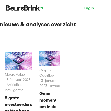
Login
nieuws & analyses overzicht
Crypto
Macro Value
Cashflow
3 februari 2023
31 januari
- Artificiële
2023 - crypto
Intelligentie
Goed
5 grote
moment
investeerders
om in de
zetten hoog