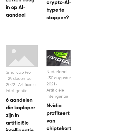
crypto-AI-
in op AI-
hype te
aandeel
stappen?
Nederland
Smallcap Pro
30 augustus
29 december
2021 -
2022 - Artificiële
Artificiële
Intelligentie
Intelligentie
6 aandelen
Nvidia
die koploper
profiteert
zijn in
van
artificiële
chiptekort
intelligentie