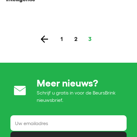
1
2
3
Meer nieuws?
Schrijf u gratis in voor de BeursBrink
nieuwsbrief.