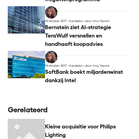
18 oktober 2017 - Aandelen
•
door Amy Yassim
Bernstein ziet AI-strategie
TeraWulf versnellen en
handhaaft koopadvies
18 oktober 2017 - Aandelen
•
door Amy Yassim
SoftBank boekt miljardenwinst
dankzij Intel
Gerelateerd
Kleine acquisitie voor Philips
Lighting