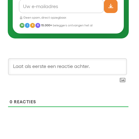
Geen spam, direct opzegbaar.
15.000+
beleggers ontvangen het al
M
J
K
R
0
REACTIES