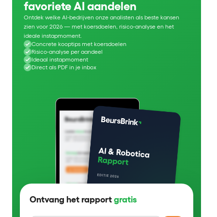
favoriete AI aandelen
Ontdek welke AI-bedrijven onze analisten als beste kansen
zien voor 2026 — met koersdoelen, risico-analyse en het
ideale instapmoment.
Concrete kooptips met koersdoelen
Risico-analyse per aandeel
Ideaal instapmoment
Direct als PDF in je inbox
Ontvang het rapport
gratis