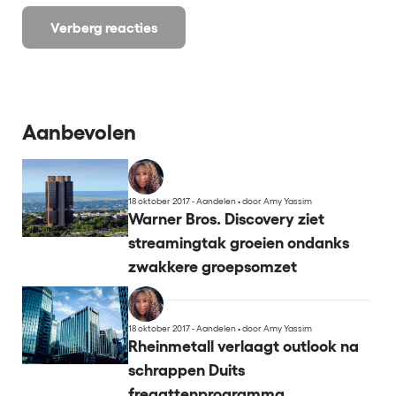
Verberg reacties
Aanbevolen
18 oktober 2017 - Aandelen
•
door Amy Yassim
Warner Bros. Discovery ziet
streamingtak groeien ondanks
zwakkere groepsomzet
18 oktober 2017 - Aandelen
•
door Amy Yassim
Rheinmetall verlaagt outlook na
schrappen Duits
fregattenprogramma