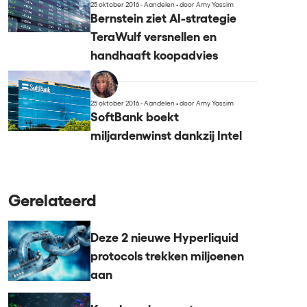
25 oktober 2016 - Aandelen
•
door Amy Yassim
Bernstein ziet AI-strategie
TeraWulf versnellen en
handhaaft koopadvies
25 oktober 2016 - Aandelen
•
door Amy Yassim
SoftBank boekt
miljardenwinst dankzij Intel
Gerelateerd
Deze 2 nieuwe Hyperliquid
protocols trekken miljoenen
aan