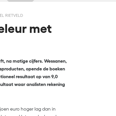
EL RIETVELD
eleur met
t, na matige cijfers. Wessanen,
gsproducten, opende de boeken
ioneel resultaat op van 9,0
sultaat waar analisten rekening
oen euro hoger lag dan in