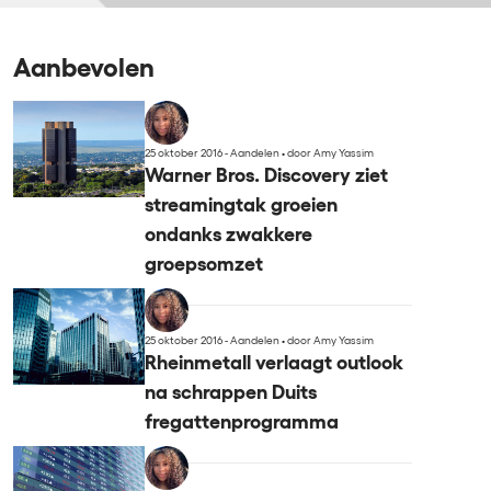
Aanbevolen
25 oktober 2016 - Aandelen
•
door Amy Yassim
Warner Bros. Discovery ziet
streamingtak groeien
ondanks zwakkere
groepsomzet
25 oktober 2016 - Aandelen
•
door Amy Yassim
Rheinmetall verlaagt outlook
na schrappen Duits
fregattenprogramma