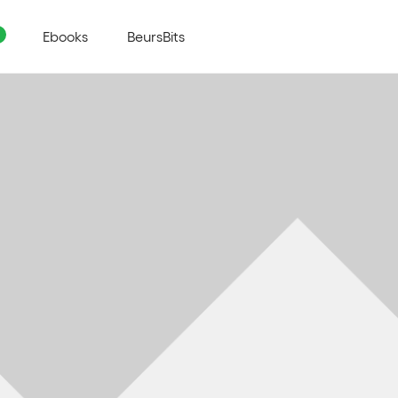
Ebooks
BeursBits