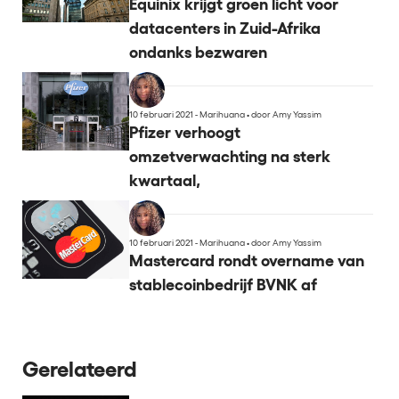
Equinix krijgt groen licht voor
datacenters in Zuid-Afrika
ondanks bezwaren
10 februari 2021 - Marihuana
•
door Amy Yassim
Pfizer verhoogt
omzetverwachting na sterk
kwartaal,
10 februari 2021 - Marihuana
•
door Amy Yassim
Mastercard rondt overname van
stablecoinbedrijf BVNK af
Gerelateerd