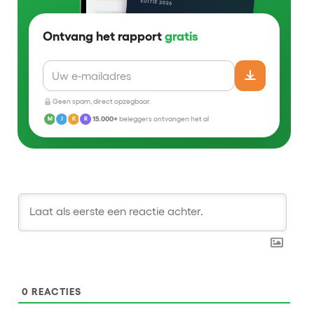
Ontvang het rapport
gratis
Geen spam, direct opzegbaar.
15.000+
beleggers ontvangen het al
M
J
K
R
0
REACTIES