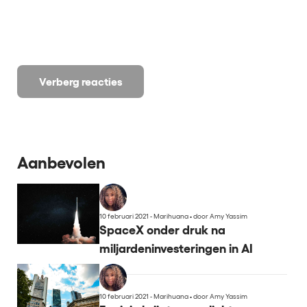
Verberg reacties
Aanbevolen
10 februari 2021 - Marihuana
•
door Amy Yassim
SpaceX onder druk na
miljardeninvesteringen in AI
10 februari 2021 - Marihuana
•
door Amy Yassim