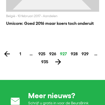
België
10 februari 2017 - Aandelen
Umicore: Goed 2016 maar koers toch onderuit
1
…
925
926
927
928
929
…
935
Meer nieuws?
Schrijf u gratis in voor de BeursBrink