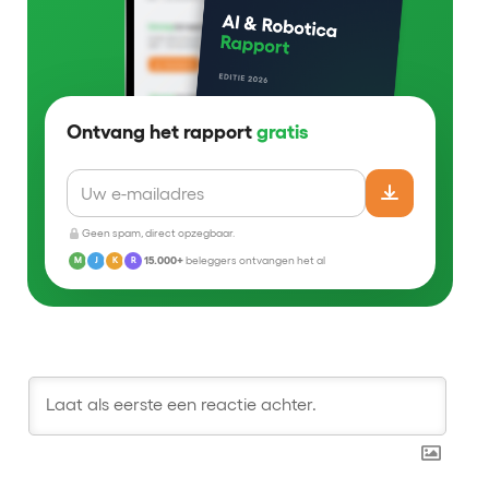
Ontvang het rapport
gratis
Geen spam, direct opzegbaar.
15.000+
beleggers ontvangen het al
M
J
K
R