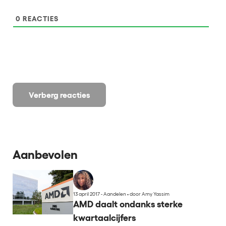
0
REACTIES
Verberg reacties
Aanbevolen
13 april 2017 - Aandelen
•
door Amy Yassim
AMD daalt ondanks sterke
kwartaalcijfers