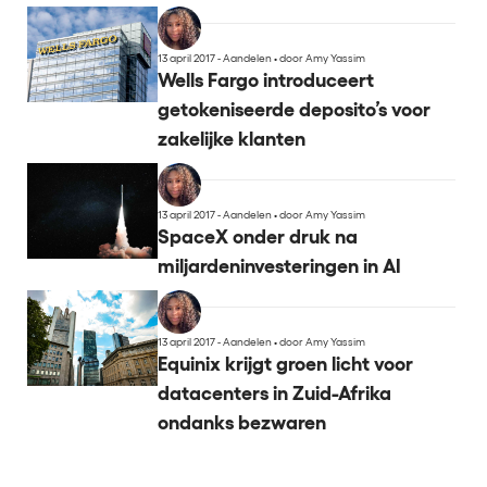
13 april 2017 - Aandelen
•
door Amy Yassim
Wells Fargo introduceert
getokeniseerde deposito’s voor
zakelijke klanten
13 april 2017 - Aandelen
•
door Amy Yassim
SpaceX onder druk na
miljardeninvesteringen in AI
13 april 2017 - Aandelen
•
door Amy Yassim
Equinix krijgt groen licht voor
datacenters in Zuid-Afrika
ondanks bezwaren