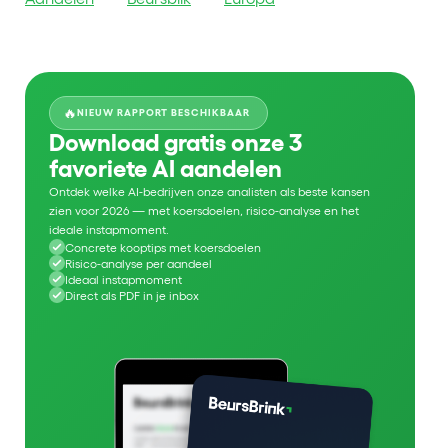
🔥
NIEUW RAPPORT BESCHIKBAAR
Download gratis onze 3
favoriete AI aandelen
Ontdek welke AI-bedrijven onze analisten als beste kansen
zien voor 2026 — met koersdoelen, risico-analyse en het
ideale instapmoment.
Concrete kooptips met koersdoelen
Risico-analyse per aandeel
Ideaal instapmoment
Direct als PDF in je inbox