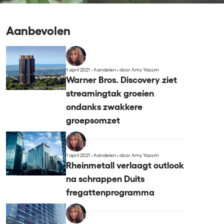
Aanbevolen
1 april 2021 - Aandelen
•
door Amy Yassim
Warner Bros. Discovery ziet
streamingtak groeien
ondanks zwakkere
groepsomzet
1 april 2021 - Aandelen
•
door Amy Yassim
Rheinmetall verlaagt outlook
na schrappen Duits
fregattenprogramma