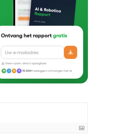
Ontvang het rapport
gratis
Geen spam, direct opzegbaar.
15.000+
beleggers ontvangen het al
M
J
K
R