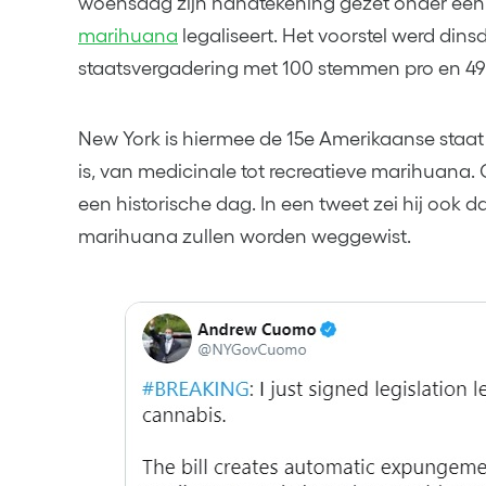
woensdag zijn handtekening gezet onder een 
marihuana
legaliseert. Het voorstel werd din
staatsvergadering met 100 stemmen pro en 4
New York is hiermee de 15e Amerikaanse staat
is, van medicinale tot recreatieve marihua
een historische dag. In een tweet zei hij ook 
marihuana zullen worden weggewist.