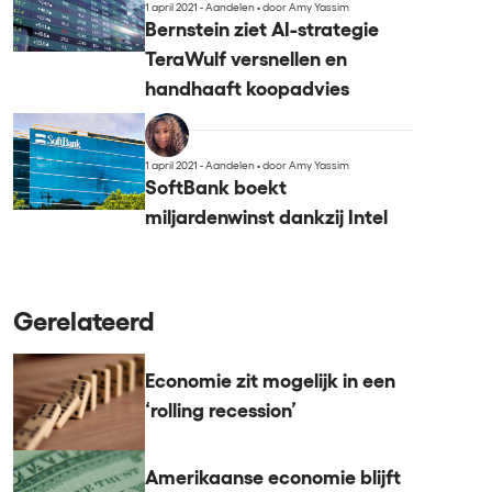
1 april 2021 - Aandelen
•
door Amy Yassim
Bernstein ziet AI-strategie
TeraWulf versnellen en
handhaaft koopadvies
1 april 2021 - Aandelen
•
door Amy Yassim
SoftBank boekt
miljardenwinst dankzij Intel
Gerelateerd
Economie zit mogelijk in een
‘rolling recession’
Amerikaanse economie blijft