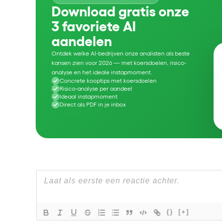
Download gratis onze
3 favoriete AI
aandelen
Ontdek welke AI-bedrijven onze analisten als beste
kansen zien voor 2026 — met koersdoelen, risico-
analyse en het ideale instapmoment.
Concrete kooptips met koersdoelen
Risico-analyse per aandeel
Ideaal instapmoment
Direct als PDF in je inbox
{}
[+]