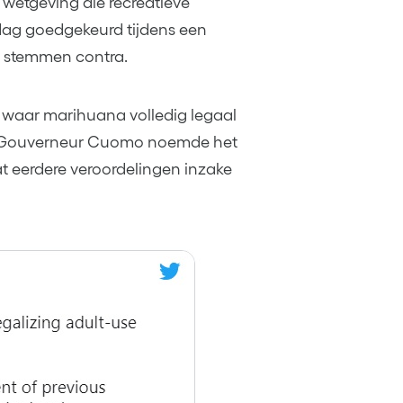
wetgeving die recreatieve
sdag goedgekeurd tijdens een
9 stemmen contra.
 waar marihuana volledig legaal
na. Gouverneur Cuomo noemde het
dat eerdere veroordelingen inzake