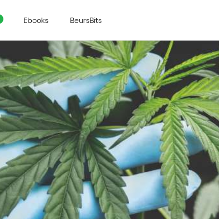
Ebooks
BeursBits