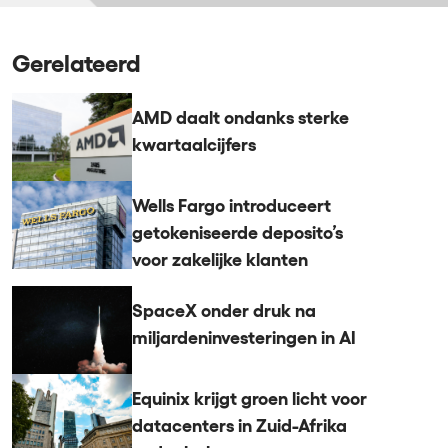
Gerelateerd
AMD daalt ondanks sterke
kwartaalcijfers
Wells Fargo introduceert
getokeniseerde deposito’s
voor zakelijke klanten
SpaceX onder druk na
miljardeninvesteringen in AI
Equinix krijgt groen licht voor
datacenters in Zuid-Afrika