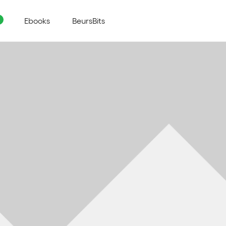
Ebooks
BeursBits