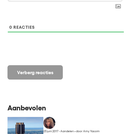
0
REACTIES
Verberg reacties
Aanbevolen
23 juni 2017 - Aandelen
•
door Amy Yassim