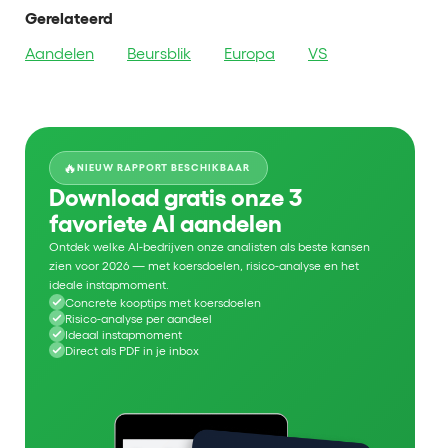
Gerelateerd
Aandelen
Beursblik
Europa
VS
🔥
NIEUW RAPPORT BESCHIKBAAR
Download gratis onze 3
favoriete AI aandelen
Ontdek welke AI-bedrijven onze analisten als beste kansen
zien voor 2026 — met koersdoelen, risico-analyse en het
ideale instapmoment.
Concrete kooptips met koersdoelen
Risico-analyse per aandeel
Ideaal instapmoment
Direct als PDF in je inbox