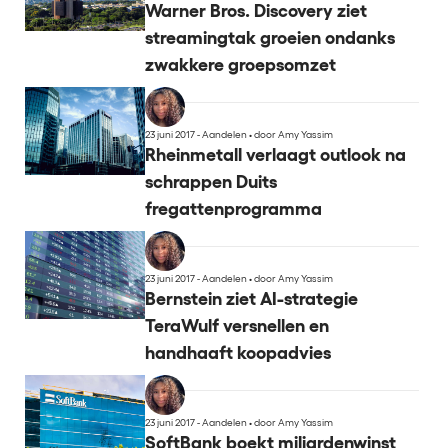
Warner Bros. Discovery ziet
streamingtak groeien ondanks
zwakkere groepsomzet
23 juni 2017 - Aandelen
•
door Amy Yassim
Rheinmetall verlaagt outlook na
schrappen Duits
fregattenprogramma
23 juni 2017 - Aandelen
•
door Amy Yassim
Bernstein ziet AI-strategie
TeraWulf versnellen en
handhaaft koopadvies
23 juni 2017 - Aandelen
•
door Amy Yassim
SoftBank boekt miljardenwinst