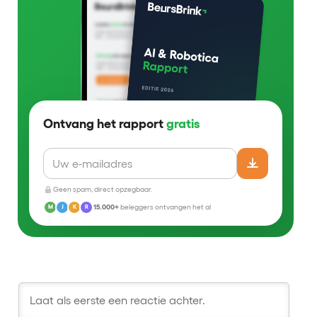
Ontvang het rapport
gratis
Geen spam, direct opzegbaar.
15.000+
beleggers ontvangen het al
M
J
K
R