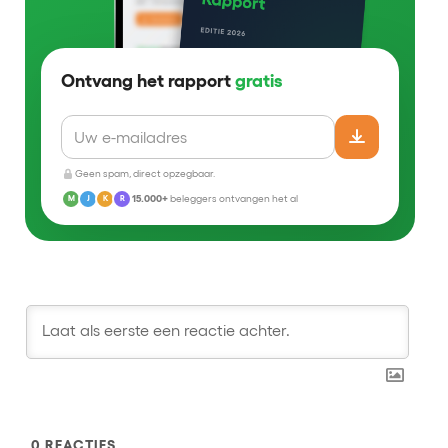
Ontvang het rapport
gratis
Geen spam, direct opzegbaar.
15.000+
beleggers ontvangen het al
M
J
K
R
0
REACTIES