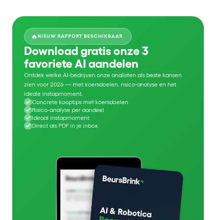
🔥
NIEUW RAPPORT BESCHIKBAAR
Download gratis onze 3
favoriete AI aandelen
Ontdek welke AI-bedrijven onze analisten als beste kansen
zien voor 2026 — met koersdoelen, risico-analyse en het
ideale instapmoment.
Concrete kooptips met koersdoelen
Risico-analyse per aandeel
Ideaal instapmoment
Direct als PDF in je inbox