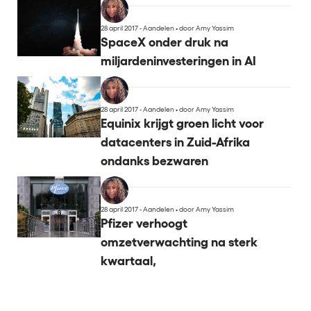
28 april 2017 - Aandelen
•
door Amy Yassim
SpaceX onder druk na
miljardeninvesteringen in AI
28 april 2017 - Aandelen
•
door Amy Yassim
Equinix krijgt groen licht voor
datacenters in Zuid-Afrika
ondanks bezwaren
28 april 2017 - Aandelen
•
door Amy Yassim
Pfizer verhoogt
omzetverwachting na sterk
kwartaal,