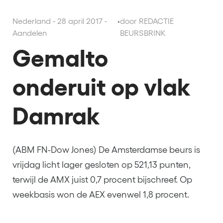
Nederland - 28 april 2017 -
•
door REDACTIE
Aandelen
BEURSBRINK
Gemalto
onderuit op vlak
Damrak
(ABM FN-Dow Jones) De Amsterdamse beurs is
vrijdag licht lager gesloten op 521,13 punten,
terwijl de AMX juist 0,7 procent bijschreef. Op
weekbasis won de AEX evenwel 1,8 procent.