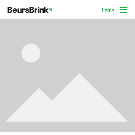
Login