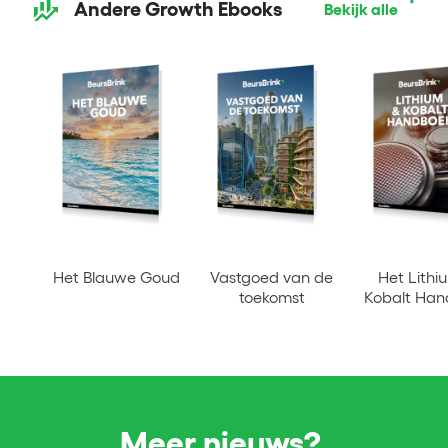
Andere Growth Ebooks
Bekijk alle
Het Blauwe Goud
Vastgoed van de
Het Lithi
toekomst
Kobalt Ha
Meer nieuws?