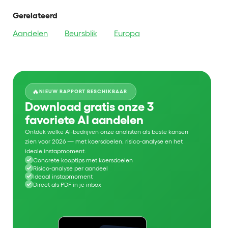
Gerelateerd
Aandelen
Beursblik
Europa
🔥
NIEUW RAPPORT BESCHIKBAAR
Download gratis onze 3
favoriete AI aandelen
Ontdek welke AI-bedrijven onze analisten als beste kansen
zien voor 2026 — met koersdoelen, risico-analyse en het
ideale instapmoment.
Concrete kooptips met koersdoelen
Risico-analyse per aandeel
Ideaal instapmoment
Direct als PDF in je inbox