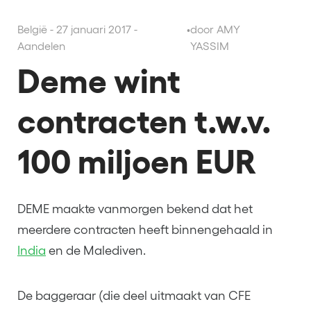
België - 27 januari 2017 -
•
door AMY
Aandelen
YASSIM
Deme wint
contracten t.w.v.
100 miljoen EUR
DEME maakte vanmorgen bekend dat het
meerdere contracten heeft binnengehaald in
India
en de Malediven.
De baggeraar (die deel uitmaakt van CFE