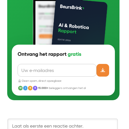
Ontvang het rapport
gratis
Geen spam, direct opzegbaar.
15.000+
beleggers ontvangen het al
M
J
K
R