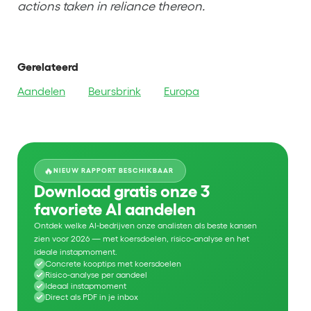
actions taken in reliance thereon.
Gerelateerd
Aandelen
Beursbrink
Europa
🔥
NIEUW RAPPORT BESCHIKBAAR
Download gratis onze 3
favoriete AI aandelen
Ontdek welke AI-bedrijven onze analisten als beste kansen
zien voor 2026 — met koersdoelen, risico-analyse en het
ideale instapmoment.
Concrete kooptips met koersdoelen
Risico-analyse per aandeel
Ideaal instapmoment
Direct als PDF in je inbox