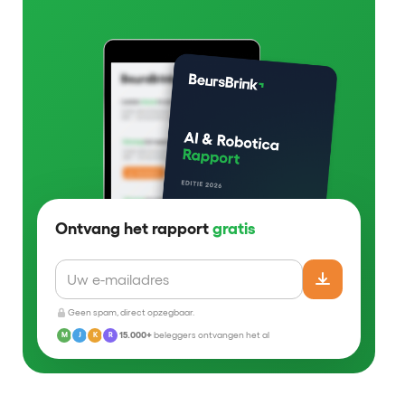
Ontvang het rapport
gratis
Geen spam, direct opzegbaar.
15.000+
beleggers ontvangen het al
M
J
K
R