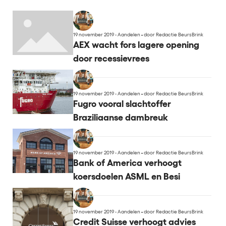
19 november 2019 - Aandelen
•
door Redactie BeursBrink
AEX wacht fors lagere opening
door recessievrees
19 november 2019 - Aandelen
•
door Redactie BeursBrink
Fugro vooral slachtoffer
Braziliaanse dambreuk
19 november 2019 - Aandelen
•
door Redactie BeursBrink
Bank of America verhoogt
koersdoelen ASML en Besi
19 november 2019 - Aandelen
•
door Redactie BeursBrink
Credit Suisse verhoogt advies