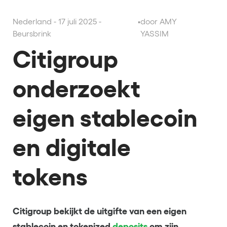
Nederland - 17 juli 2025 -
•
door AMY
Beursbrink
YASSIM
Citigroup
onderzoekt
eigen stablecoin
en digitale
tokens
Citigroup bekijkt de uitgifte van een eigen
stablecoin en tokenized
deposits
om zijn