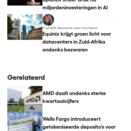
miljardeninvesteringen in AI
17 juli 2025 - Beursbrink
•
door Amy Yassim
Equinix krijgt groen licht voor
datacenters in Zuid-Afrika
ondanks bezwaren
Gerelateerd
AMD daalt ondanks sterke
kwartaalcijfers
Wells Fargo introduceert
getokeniseerde deposito’s voor