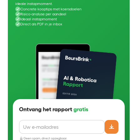
ideale instapmoment.
Concrete kooptips met koersdoelen
Risico-analyse per aandeel
Ideaal instapmoment
Direct als PDF in je inbox
Ontvang het rapport
gratis
Geen spam, direct opzegbaar.