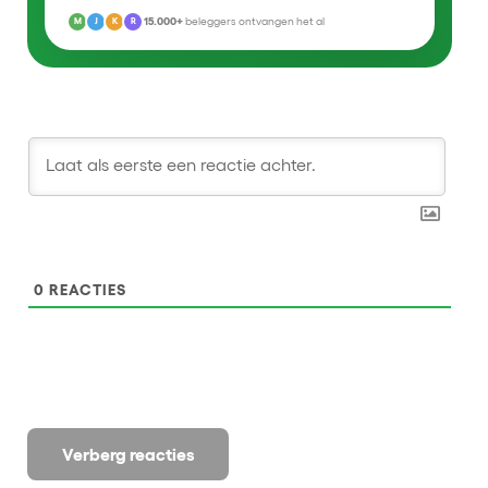
15.000+
beleggers ontvangen het al
M
J
K
R
0
REACTIES
Verberg reacties