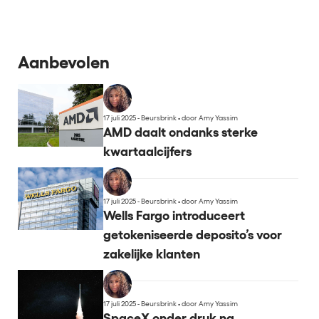
Aanbevolen
17 juli 2025 - Beursbrink
•
door Amy Yassim
AMD daalt ondanks sterke
kwartaalcijfers
17 juli 2025 - Beursbrink
•
door Amy Yassim
Wells Fargo introduceert
getokeniseerde deposito’s voor
zakelijke klanten
17 juli 2025 - Beursbrink
•
door Amy Yassim
SpaceX onder druk na